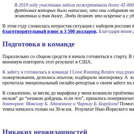
В 2019 году участники забега пожертвовали более 45 000
футболках которых было написано, что они собирают пож
животных и так далее. Люди делают это искренне и с у
В этом году сложилась непростая ситуация с набором россиян в
благотворительный взнос в 3 500 долларов
.
Благодаря моим д
Подготовка в команде
Параллельно со сбором средств я начала готовиться к старту. 
минимум повторить этот результат в США.
К забегу я готовилась в команде I Love Running Reutov под ру
пожертвования, делились опытом, подбирали экипировку. А во
прочитала эмоциональный онлайн-репортаж о своем забеге на п
К сожалению, за месяц до марафона у меня возникли проблемы
нельзя” до “пешком дойдешь, если что”, пришлось понервнича
докторам: Максиму Б. Адамовичу и Чарльзу Б. Борейлли!
Помогл
темпа началось только на 30-м км. Результат Нью-Йоркского ма
Никаких неожиданностей