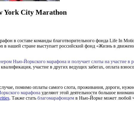
 York City Marathon
он в составе команды благотворительного фонда Life In Moti
ion в нашей стране выступает российский фонд «Жизнь в движен
нером Нью-Йоркского марафона и получает слоты на участие в р
валификация, участие в других ведущих забегах, оплата взносо
случае, помимо оплаты самого слота, проживания, дороги, нужн
оркского марафона
уделяют этой деятельности большое внимани
ities
.
Также стать
благомарафонцем
в Нью-Йорке может любой ч