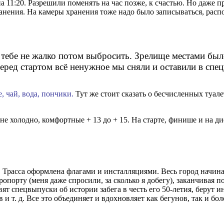
и на 11:20. Разрешили поменять на час позже, к счастью. Но даж
анения. На камеры хранения тоже надо было записываться, распо
о тебе не жалко потом выбросить. Зрелище местами был
еред стартом всё ненужное мы сняли и оставили в спе
, чай, вода, пончики.
Тут же стоит сказать о бесчисленных туале
 не холодно, комфортные + 13 до + 15. На старте, финише и на д
! Трасса оформлена флагами и инсталляциями. Весь город начина
опорту (меня даже спросили, за сколько я добегу), заканчивая 
ят спецвыпуски об истории забега в честь его 50-летия, берут 
 т. д. Все это объединяет и вдохновляет как бегунов, так и бо