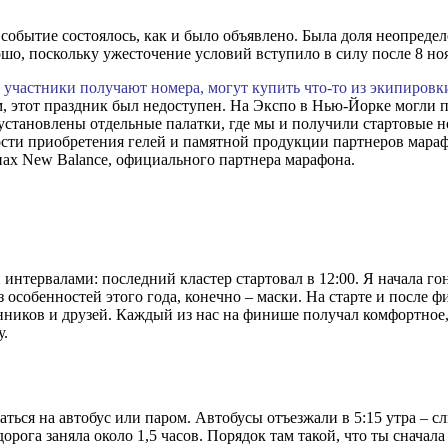
а событие состоялось, как и было объявлено. Была доля неопред
, поскольку ужесточение условий вступило в силу после 8 ноя
е участники получают номера, могут купить что-то из экипировк
ом, этот праздник был недоступен. На Экспо в Нью-Йорке могл
 установлены отдельные палатки, где мы и получили стартовые 
сти приобретения гелей и памятной продукции партнеров марафо
ах New Balance, официального партнера марафона.
нтервалами: последний кластер стартовал в 12:00. Я начала гон
 особенностей этого года, конечно – маски. На старте и после ф
ников и друзей. Каждый из нас на финише получал комфортное, 
у.
ться на автобус или паром. Автобусы отъезжали в 5:15 утра – с
орога заняла около 1,5 часов. Порядок там такой, что ты сначал