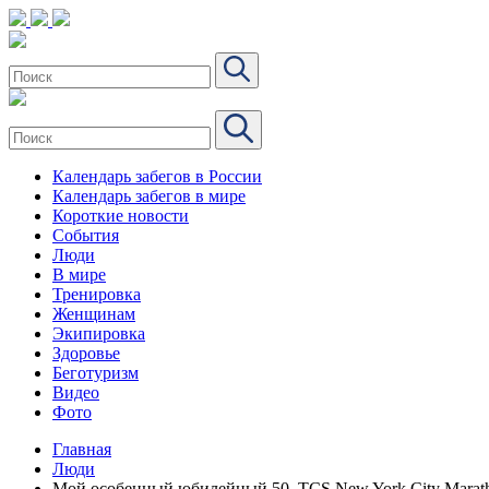
Календарь забегов в России
Календарь забегов в мире
Короткие новости
События
Люди
В мире
Тренировка
Женщинам
Экипировка
Здоровье
Беготуризм
Видео
Фото
Главная
Люди
Мой особенный юбилейный 50. TCS New York City Marat