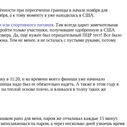
елённости при пересечении границы в начале ноября для
бря, а к тому моменту я уже находилась в США.
и или спортивного питания.
Там всегда царит замечательная
и пройти только участники, получившие одобренную в США
номера. Да, еще нужен был отрицательный ПЦР тест! Все было
на. Тем не менее, я не осталась с пустыми руками, потому
ку в 11:20, и ко времени моего финиша уже начинало
иниша надо был ее обязательно надеть. А также в этом году в
на теплой основе пончо, и вливался в толпу таких же
лишком рано для меня, паром же отчаливал каждые 15 минут.
а записываешься на паром, а через несколько дней узнаешь время