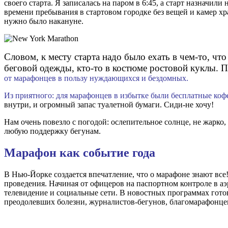
своего старта. Я записалась на паром в 6:45, а старт назначил
времени пребывания в стартовом городке без вещей и камер хр
нужно было накануне.
Словом, к месту старта надо было ехать в чем-то, чт
беговой одежды, кто-то в костюме ростовой куклы. П
от марафонцев в пользу нуждающихся и бездомных.
Из приятного: для марафонцев в избытке были бесплатные кофе
внутри, и огромный запас туалетной бумаги. Сиди-не хочу!
Нам очень повезло с погодой: ослепительное солнце, не жарко,
любую поддержку бегунам.
Марафон как событие года
В Нью-Йорке создается впечатление, что о марафоне знают все
проведения. Начиная от офицеров на паспортном контроле в аэр
телевидение и социальные сети. В новостных программах готов
преодолевших болезни, журналистов-бегунов, благомарафонцев и