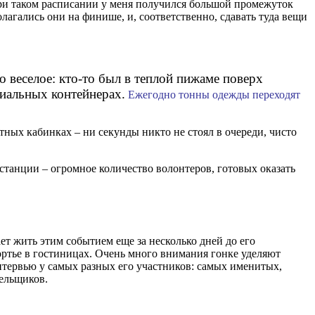
е при таком расписании у меня получился большой промежуток
лагались они на финише, и, соответственно, сдавать туда вещи
о веселое: кто-то был в теплой пижаме поверх
циальных контейнерах.
Ежегодно тонны одежды переходят
тных кабинках – ни секунды никто не стоял в очереди, чисто
истанции – огромное количество волонтеров, готовых оказать
ет жить этим событием еще за несколько дней до его
портье в гостиницах. Очень много внимания гонке уделяют
интервью у самых разных его участников: самых именитых,
лельщиков.