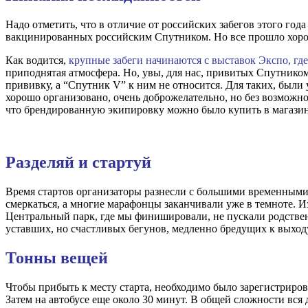
Надо отметить, что в отличие от российских забегов этого год
вакцинированных российским Спутником. Но все прошло хорошо
Как водится,
крупные забеги начинаются с выставок Экспо, гд
приподнятая атмосфера. Но, увы, для нас, привитых Спутник
прививку, а “Спутник V” к ним не относится. Для таких, были
хорошо организовано, очень доброжелательно, но без возможно
что брендированную экипировку можно было купить в магазин
Разделяй и стартуй
Время стартов организаторы разнесли с большими временными и
смеркаться, а многие марафонцы заканчивали уже в темноте. Из
Центральный парк, где мы финишировали, не пускали родствен
уставших, но счастливых бегунов, медленно бредущих к выход
Тонны вещей
Чтобы прибыть к месту старта, необходимо было зарегистрирова
Затем на автобусе еще около 30 минут. В общей сложности вся д