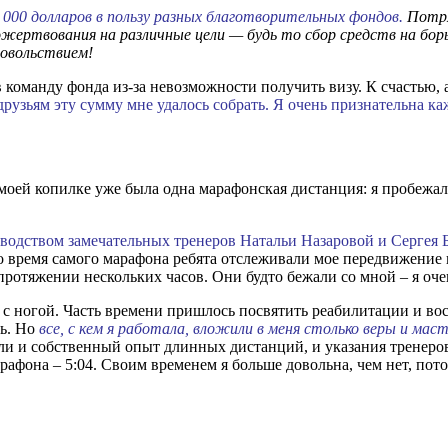
 000 долларов в пользу разных благотворительных фондов.
Потря
ертвования на различные цели — будь то сбор средств на борь
довольствием!
 команду фонда из-за невозможности получить визу. К счастью, 
рузьям эту сумму мне удалось собрать. Я очень признательна каж
В моей копилке уже была одна марафонская дистанция: я пробежал
ководством замечательных тренеров Натальи Назаровой и Сергея 
 время самого марафона ребята отслеживали мое передвижение в
ротяжении нескольких часов. Они будто бежали со мной – я оче
 с ногой. Часть времени пришлось посвятить реабилитации и во
ть. Но
все, с кем я работала, вложили в меня столько веры и ма
и и собственный опыт длинных дистанций, и указания тренеров. 
рафона – 5:04. Своим временем я больше довольна, чем нет, пот