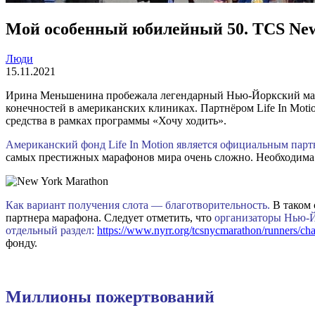
Мой особенный юбилейный 50. TCS New
Люди
15.11.2021
Ирина Меньшенина пробежала легендарный Нью-Йоркский мараф
конечностей в американских клиниках. Партнёром Life In Mot
средства в рамках программы «Хочу ходить».
Американский фонд Life In Motion является официальным парт
самых престижных марафонов мира очень сложно. Необходима к
Как вариант получения слота — благотворительность.
В таком 
партнера марафона. Следует отметить, что
организаторы Нью-Й
отдельный раздел:
https://www.nyrr.org/tcsnycmarathon/runners/char
фонду.
Миллионы пожертвований