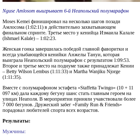
Nguse Amlosom выигрывает 6-й Неапольский полумарафон
Moses Kemei финишировал на несколько шагов позади
Амлосома (1:02:11) в действительно захватывающем
финальном спринте. Третье место у кенийца Измаила Калале
(Ishmael Kalale) – 1:02:23.
Женская гонка завершилась победой главной фаворитки и
всегда улыбающейся кенийки Анжелы Тануи, которая
выиграла Неапольский полумарафон с результатом 1:09:53.
Второе и третье место на подиуме также принадлежат Кении
– Betty Wilson Lembus (1:11:33) и Martha Wanjiku Njorge
(1:11:35).
Вместе с полумарафоном эстафета «Staffetta Twingo» (10 + 11
097 км) дала каждому бегуну шанс стать главным героем на
улицах Неаполя. В мероприятии приняли учавствовали более
7 000 бегунов. Дружеский забег «Family Run & Friends»
порадовал любителей спорта всех возрастов.
Результаты:
Мужчины: