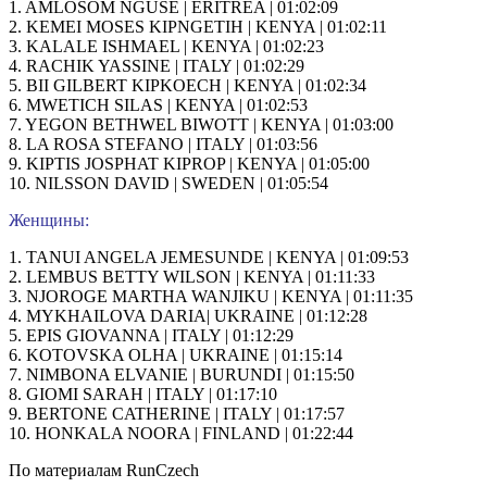
1. AMLOSOM NGUSE | ERITREA | 01:02:09
2. KEMEI MOSES KIPNGETIH | KENYA | 01:02:11
3. KALALE ISHMAEL | KENYA | 01:02:23
4. RACHIK YASSINE | ITALY | 01:02:29
5. BII GILBERT KIPKOECH | KENYA | 01:02:34
6. MWETICH SILAS | KENYA | 01:02:53
7. YEGON BETHWEL BIWOTT | KENYA | 01:03:00
8. LA ROSA STEFANO | ITALY | 01:03:56
9. KIPTIS JOSPHAT KIPROP | KENYA | 01:05:00
10. NILSSON DAVID | SWEDEN | 01:05:54
Женщины:
1. TANUI ANGELA JEMESUNDE | KENYA | 01:09:53
2. LEMBUS BETTY WILSON | KENYA | 01:11:33
3. NJOROGE MARTHA WANJIKU | KENYA | 01:11:35
4. MYKHAILOVA DARIA| UKRAINE | 01:12:28
5. EPIS GIOVANNA | ITALY | 01:12:29
6. KOTOVSKA OLHA | UKRAINE | 01:15:14
7. NIMBONA ELVANIE | BURUNDI | 01:15:50
8. GIOMI SARAH | ITALY | 01:17:10
9. BERTONE CATHERINE | ITALY | 01:17:57
10. HONKALA NOORA | FINLAND | 01:22:44
По материалам RunCzech