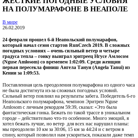
ЖЕСТКИЕ ПОГОДНЫЕ УСЛОВИЯ
НА ПОЛУМАРАФОНЕ В НЕАПОЛЕ
В мире
26.02.2019
24 февраля прошел 6-й Неапольский полумарафон,
который начал сезон стартов RunCzech 2019. В сложных
погодных условиях – очень сильный ветер и четыре
градуса тепла – гонку выиграл эритреец Нгусе Амлосом
(
Nguse Amlosom)
со временем 1:02:09. Среди женщин
первая пересекла финиш Ангела Тануи (
Angela Tanui)
из
Кении за 1:09:53.
Поставленная цель преодоления полумарафона из одного часа
не была достигнута из-за сложных погодных условий.
Сильный ветер повлиял на результаты забега. Победитель 6-го
Неапольского полумарафона, чемпион Эритреи Nguse
Amlosom с личным рекордом 59:39, сказал: «Это была
фантастическая гонка. Бежать по такой трассе в уникальном
городе – действительно что-то особенное. Много эмоций, я
хотел бежать лучше, но ветер для всех нас нарушил планы:
мы преодолели 10 км за 30:06, 15 км за 44:24 и с ветром в
спину, который позволил нам ускориться, показали даже темп