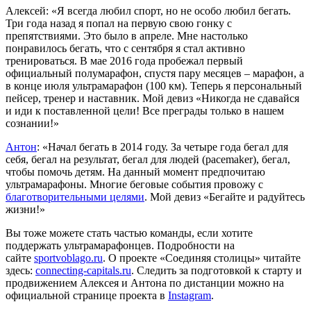
Алексей: «Я всегда любил спорт, но не особо любил бегать.
Три года назад я попал на первую свою гонку с
препятствиями. Это было в апреле. Мне настолько
понравилось бегать, что с сентября я стал активно
тренироваться. В мае 2016 года пробежал первый
официальный полумарафон, спустя пару месяцев – марафон, а
в конце июля ультрамарафон (100 км). Теперь я персональный
пейсер, тренер и наставник. Мой девиз «Никогда не сдавайся
и иди к поставленной цели! Все преграды только в нашем
сознании!»
Антон
: «Начал бегать в 2014 году. За четыре года бегал для
себя, бегал на результат, бегал для людей (pacemaker), бегал,
чтобы помочь детям. На данный момент предпочитаю
ультрамарафоны. Многие беговые события провожу с
благотворительными целями
. Мой девиз «Бегайте и радуйтесь
жизни!»
Вы тоже можете стать частью команды, если хотите
поддержать ультрамарафонцев. Подробности на
сайте
sportvoblago.ru
. О проекте «Соединяя столицы» читайте
здесь:
connecting-capitals.ru
. Следить за подготовкой к старту и
продвижением Алексея и Антона по дистанции можно на
официальной странице проекта в
Instagram
.