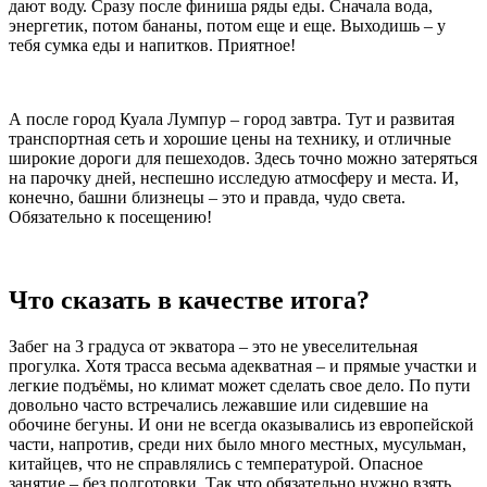
дают воду. Сразу после финиша ряды еды. Сначала вода,
энергетик, потом бананы, потом еще и еще. Выходишь – у
тебя сумка еды и напитков. Приятное!
А после город Куала Лумпур – город завтра. Тут и развитая
транспортная сеть и хорошие цены на технику, и отличные
широкие дороги для пешеходов. Здесь точно можно затеряться
на парочку дней, неспешно исследую атмосферу и места. И,
конечно, башни близнецы – это и правда, чудо света.
Обязательно к посещению!
Что сказать в качестве итога?
Забег на 3 градуса от экватора – это не увеселительная
прогулка. Хотя трасса весьма адекватная – и прямые участки и
легкие подъёмы, но климат может сделать свое дело. По пути
довольно часто встречались лежавшие или сидевшие на
обочине бегуны. И они не всегда оказывались из европейской
части, напротив, среди них было много местных, мусульман,
китайцев, что не справлялись с температурой. Опасное
занятие – без подготовки. Так что обязательно нужно взять