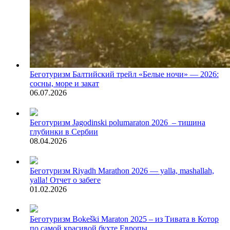
Беготуризм
Балтийский трейл «Белые ночи» — 2026:
сосны, море и закат
06.07.2026
Беготуризм
Jagodinski polumaraton 2026 – тишина
глубинки в Сербии
08.04.2026
Беготуризм
Riyadh Marathon 2026 — yalla, mashallah,
yalla! Отчет о забеге
01.02.2026
Беготуризм
Bokeški Maraton 2025 – из Тивата в Котор
по самой красивой бухте Европы