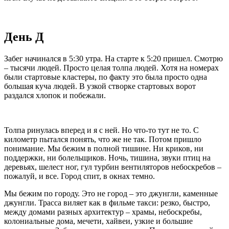
День Д
Забег начинался в
5:30 утра. На старте к 5:20 пришел. Смотрю
– тысячи людей. Просто целая толпа людей. Хотя на номерах
были стартовые кластеры, по факту это была просто одна
большая куча людей. В узкой створке стартовых ворот
раздался хлопок и побежали.
Толпа ринулась вперед и я с ней. Но что-то тут не то. С
километр пытался понять, что же не так. Потом пришло
понимание. Мы бежим в полной тишине. Ни криков, ни
поддержки, ни болельщиков. Ночь, тишина, звуки птиц на
деревьях, шелест ног, гул турбин вентиляторов небоскребов –
пожалуй, и все. Город спит, в окнах темно.
Мы бежим по городу. Это не город – это джунгли, каменные
джунгли. Трасса виляет как в фильме такси: резко, быстро,
между домами разных архитектур – храмы, небоскребы,
колониальные дома, мечети, хайвеи, узкие и большие