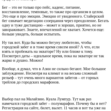
Бег – это не только про пейс, каденс, питание,
восстановление, темповые, то также про организм в целом.
Это еще и про эмоции. Эмоции от увиденного. Стайерский
бег означает медитацию созерцания через преодоление. Бегать
одну и туже дистанцию – может и хорошо, приятно, но не
завораживает. Знаете, впечатлений не хватает. Хочется еще:
больше увидеть, больше испытать.
Ну так вот. Куда бы можно бегуну любителю, чтобы
городской забег и в тоже время совсем иной? А что, если
взять и пробежать на экваторе? Ну или ближе к тому.
Посмотрел даты – идеальное время, пока на экваторе не так
жарко и душно. Можно!
Вообще, я думал, что в Азии не сильно бегают. Мое большое
заблуждение. Несмотря на климат и на весьма сложный
рельеф – тут очень много вариантов забегов – от горных
трейлов до городских марафонов.
Выбор пал на Малайзию. Куала Лумпур. Тут как раз
намечался городской забег – полумарафон. Почему бы и нет?
Регистрация на сайте, билет, вылет. 11 часов и вот ты уже на