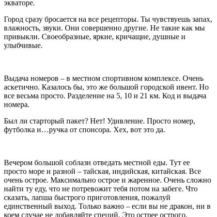
экваторе.
Город сразу бросается на все рецепторы. Ты чувствуешь запах,
влажность, звуки. Они совершенно другие. Не такие как мы
привыкли. Своеобразные, яркие, кричащие, душные и
улыбчивые.
Выдача номеров – в местном спортивном комплексе. Очень
аскетично. Казалось бы, это же большой городской ивент. Но
все весьма просто. Разделение на 5, 10 и 21 км. Код и выдача
номера.
Был ли старторый пакет? Нет! Удивление. Просто номер,
футболка и…ручка от спонсора. Хех, вот это да.
Вечером большой соблазн отведать местной еды. Тут ее
просто море и разной – тайская, индийская, китайская. Все
очень острое. Максимально острое и жаренное. Очень сложно
найти ту еду, что не потревожит тебя потом на забеге. Что
сказать, лапша быстрого приготовления, пожалуй
единственный выход. Только важно – если вы не дракон, ни в
коем случае не добавляйте специй. Это острее острого.