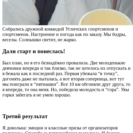
Собрались дружной командой Угличских спортсменов и
спортсменок. Настроение и погода как по заказу. Мы бодры,
веселы. Солнышко светит, не жарко.
Дали старт и понеслась!
Был план, но я его безнадёжно провалила. Две молоденькие
девчонки впереди и так близко, так не хотелось их отпускать и
я бежала как в последний раз. Первая убежала “в точку”,
догонять даже не пыталась, а вот вторая соперница, вот тут
мы поиграли в “пятнашки”. Все 10 км обгоняли друг друга, то
я впереди, то она меня. Но, победила молодость и “гора”. Увы
горки забегать я не умею хорошо.
Третий результат
Я довольна: эмоции и классные призы от организаторов