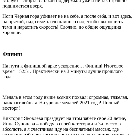
вторую – спорта. С такой поддержкой уже и не так страшно
подниматься вверх.
Ноги Чёрная гора убивает не на себе, а после себя, и вот здесь,
на прямой, надо иметь очень много сил, чтобы выровнять
темп и нарастить скорость! Сложно, но общие ощущения
хорошие.
Финиш
На пути к финишной арке ускорение… Финиш! Итоговое
время – 52:51. Практически на 3 минуты лучше прошлого
года.
Медаль в этом году выше всяких похвал: огромная, тяжелая,
наикрасивейшая. На уровне медалей 2021 года! Полный
восторг!
Виктория Яковлева празднует на этом забеге своё 20-летие,
Инна Супонева – победу в своей категории и 3-е место в
абсолюте, а я счастливая иду на бесплатный массаж, где
слаженно работает команда опытных специалистов, которые