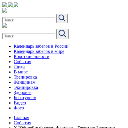
Календарь забегов в России
Календарь забегов в мире
Короткие новости
События
Люди
В мире
Тренировка
Женщинам
Экипировка
Здоровье
Беготуризм
Видео
Фото
Главная
События
Х Юбилейный сезон Фармэко – Бегом по Золотому