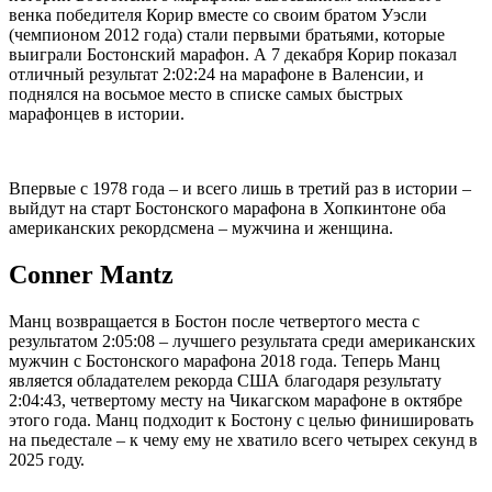
венка победителя Корир вместе со своим братом Уэсли
(чемпионом 2012 года) стали первыми братьями, которые
выиграли Бостонский марафон. А 7 декабря Корир показал
отличный результат 2:02:24 на марафоне в Валенсии, и
поднялся на восьмое место в списке самых быстрых
марафонцев в истории.
Впервые с 1978 года – и всего лишь в третий раз в истории –
выйдут на старт Бостонского марафона в Хопкинтоне оба
американских рекордсмена – мужчина и женщина.
Conner Mantz
Манц возвращается в Бостон после четвертого места с
результатом 2:05:08 – лучшего результата среди американских
мужчин с Бостонского марафона 2018 года. Теперь Манц
является обладателем рекорда США благодаря результату
2:04:43, четвертому месту на Чикагском марафоне в октябре
этого года. Манц подходит к Бостону с целью финишировать
на пьедестале – к чему ему не хватило всего четырех секунд в
2025 году.