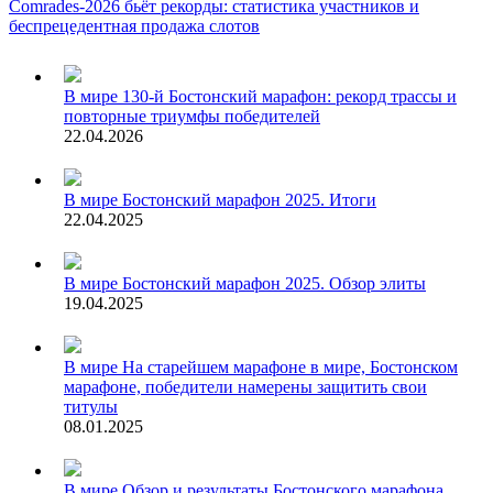
Comrades-2026 бьёт рекорды: статистика участников и
беспрецедентная продажа слотов
В мире
130-й Бостонский марафон: рекорд трассы и
повторные триумфы победителей
22.04.2026
В мире
Бостонский марафон 2025. Итоги
22.04.2025
В мире
Бостонский марафон 2025. Обзор элиты
19.04.2025
В мире
На старейшем марафоне в мире, Бостонском
марафоне, победители намерены защитить свои
титулы
08.01.2025
В мире
Обзор и результаты Бостонского марафона