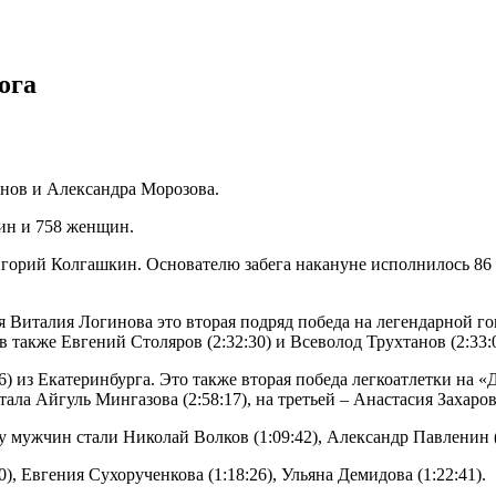
ога
нов и Александра Морозова.
ин и 758 женщин.
орий Колгашкин. Основателю забега накануне исполнилось 86 ле
Виталия Логинова это вторая подряд победа на легендарной гонк
ов также Евгений Столяров (2:32:30) и Всеволод Трухтанов (2:33:0
 из Екатеринбурга. Это также вторая победа легкоатлетки на «
ала Айгуль Мингазова (2:58:17), на третьей – Анастасия Захарова
ужчин стали Николай Волков (1:09:42), Александр Павленин (1
, Евгения Сухорученкова (1:18:26), Ульяна Демидова (1:22:41).