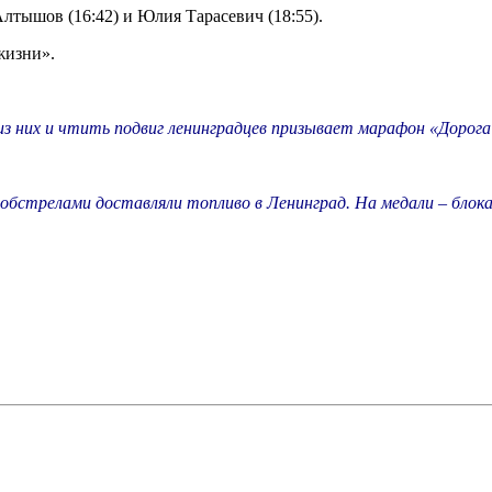
лтышов (16:42) и Юлия Тарасевич (18:55).
жизни».
 из них и чтить подвиг ленинградцев призывает марафон «Дорог
стрелами доставляли топливо в Ленинград. На медали – блока