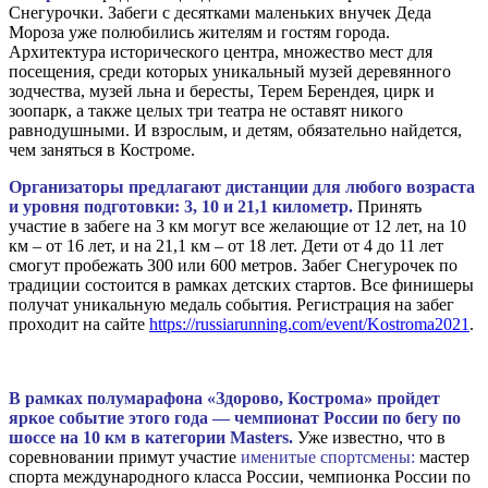
Снегурочки. Забеги с десятками маленьких внучек Деда
Мороза уже полюбились жителям и гостям города.
Архитектура исторического центра, множество мест для
посещения, среди которых уникальный музей деревянного
зодчества, музей льна и бересты, Терем Берендея, цирк и
зоопарк, а также целых три театра не оставят никого
равнодушными. И взрослым, и детям, обязательно найдется,
чем заняться в Костроме.
Организаторы предлагают дистанции для любого возраста
и уровня подготовки: 3, 10 и 21,1 километр.
Принять
участие в забеге на 3 км могут все желающие от 12 лет, на 10
км – от 16 лет, и на 21,1 км – от 18 лет. Дети от 4 до 11 лет
смогут пробежать 300 или 600 метров. Забег Снегурочек по
традиции состоится в рамках детских стартов. Все финишеры
получат уникальную медаль события. Регистрация на забег
проходит на сайте
https://russiarunning.com/event/Kostroma2021
.
В рамках полумарафона «Здорово, Кострома» пройдет
яркое событие этого года — чемпионат России по бегу по
шоссе на 10 км в категории Masters.
Уже известно, что в
соревновании примут участие
именитые спортсмены:
мастер
спорта международного класса России, чемпионка России по