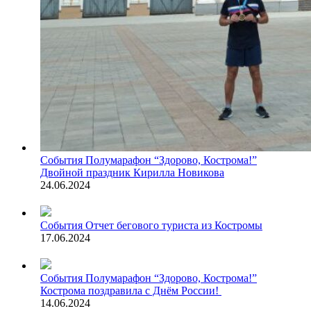
События
Полумарафон “Здорово, Кострома!”
Двойной праздник Кирилла Новикова
24.06.2024
События
Отчет бегового туриста из Костромы
17.06.2024
События
Полумарафон “Здорово, Кострома!”
Кострома поздравила с Днём России!
14.06.2024