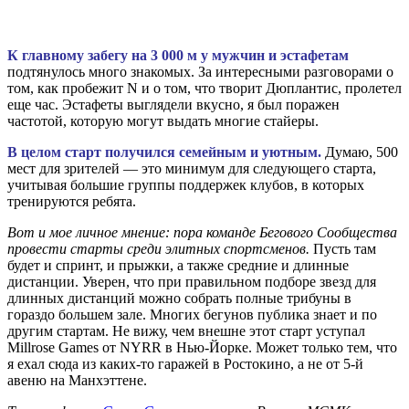
К главному забегу на 3 000 м у мужчин и эстафетам
подтянулось много знакомых. За интересными разговорами о
том, как пробежит N и о том, что творит Дюплантис, пролетел
еще час. Эстафеты выглядели вкусно, я был поражен
частотой, которую могут выдать многие стайеры.
В целом старт получился семейным и уютным.
Думаю, 500
мест для зрителей — это минимум для следующего старта,
учитывая большие группы поддержек клубов, в которых
тренируются ребята.
Вот и мое личное мнение: пора команде Бегового Сообщества
провести старты среди элитных спортсменов.
Пусть там
будет и спринт, и прыжки, а также средние и длинные
дистанции. Уверен, что при правильном подборе звезд для
длинных дистанций можно собрать полные трибуны в
гораздо большем зале. Многих бегунов публика знает и по
другим стартам. Не вижу, чем внешне этот старт уступал
Millrose Games от NYRR в Нью-Йорке. Может только тем, что
я ехал сюда из каких-то гаражей в Ростокино, а не от 5-й
авеню на Манхэттене.