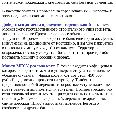
зрительской поддержки даже среди друзей бегунов-студентов.
В качестве зрителя я побывал на соревнованиях «Скорость» и
хочу поделиться своими впечатлениями.
Добираться до места проведения соревнований
— манежа
Московского государственного строительного университета,
довольно сложно: Ярославское шоссе обычно очень
загружено. Впрочем, в воскресенье было еще терпимо. Десять
минут езды на каршеринге от Ростокино, и вы уже паркуетесь
в нескольких минутах ходьбы от кампуса. Территория
огорожена, поэтому следует либо заплатить за проезд, либо
поставить машину в соседних дворах.
Манеж МГСУ реально крут.
В фойе находится кафе, цены в
котором говорят о том, что в университете учатся отнюдь не
«бедные студенты». Чашка кофе и хот-дог стоят 450-550
рублей, еду можно пронести на трибуну. Трибуны
представляют собой деревянные огромные «ступеньки», где
могут разместиться полтысячи зрителей. Посидеть можно, но
если хочешь облокотиться, то приходиться вытягивать ноги на
половину. Манеж очень красивый: деревянные арки, новые
синие дорожки. Плюс атрибутика партнеров Бегового
сообщества и другие баннеры.