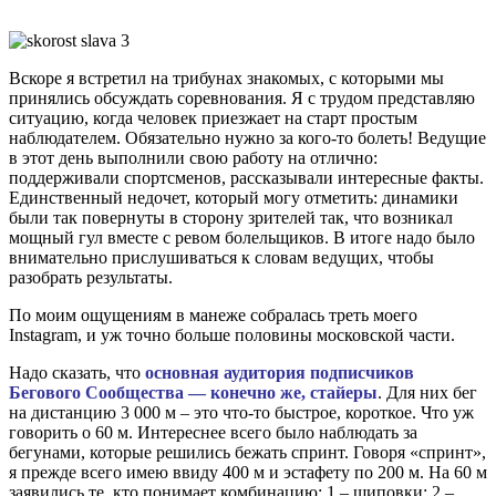
Вскоре я встретил на трибунах знакомых, с которыми мы
принялись обсуждать соревнования. Я с трудом представляю
ситуацию, когда человек приезжает на старт простым
наблюдателем. Обязательно нужно за кого-то болеть! Ведущие
в этот день выполнили свою работу на отлично:
поддерживали спортсменов, рассказывали интересные факты.
Единственный недочет, который могу отметить: динамики
были так повернуты в сторону зрителей так, что возникал
мощный гул вместе с ревом болельщиков. В итоге надо было
внимательно прислушиваться к словам ведущих, чтобы
разобрать результаты.
По моим ощущениям в манеже собралась треть моего
Instagram, и уж точно больше половины московской части.
Надо сказать, что
основная аудитория подписчиков
Бегового Сообщества — конечно же, стайеры
. Для них бег
на дистанцию 3 000 м – это что-то быстрое, короткое. Что уж
говорить о 60 м. Интереснее всего было наблюдать за
бегунами, которые решились бежать спринт. Говоря «спринт»,
я прежде всего имею ввиду 400 м и эстафету по 200 м. На 60 м
заявились те, кто понимает комбинацию: 1 – шиповки; 2 –