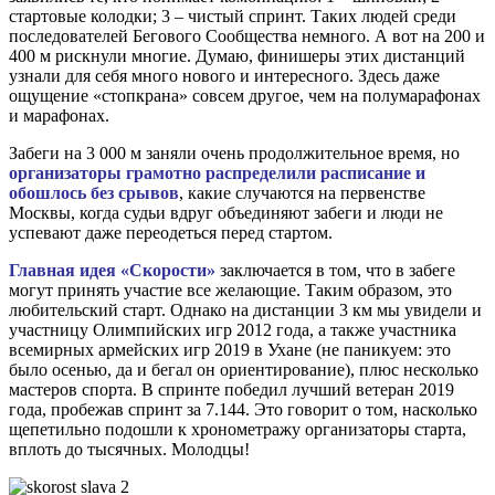
стартовые колодки; 3 – чистый спринт. Таких людей среди
последователей Бегового Сообщества немного. А вот на 200 и
400 м рискнули многие. Думаю, финишеры этих дистанций
узнали для себя много нового и интересного. Здесь даже
ощущение «стопкрана» совсем другое, чем на полумарафонах
и марафонах.
Забеги на 3 000 м заняли очень продолжительное время, но
организаторы грамотно распределили расписание и
обошлось без срывов
, какие случаются на первенстве
Москвы, когда судьи вдруг объединяют забеги и люди не
успевают даже переодеться перед стартом.
Главная идея «Скорости»
заключается в том, что в забеге
могут принять участие все желающие. Таким образом, это
любительский старт. Однако на дистанции 3 км мы увидели и
участницу Олимпийских игр 2012 года, а также участника
всемирных армейских игр 2019 в Ухане (не паникуем: это
было осенью, да и бегал он ориентирование), плюс несколько
мастеров спорта. В спринте победил лучший ветеран 2019
года, пробежав спринт за 7.144. Это говорит о том, насколько
щепетильно подошли к хронометражу организаторы старта,
вплоть до тысячных. Молодцы!