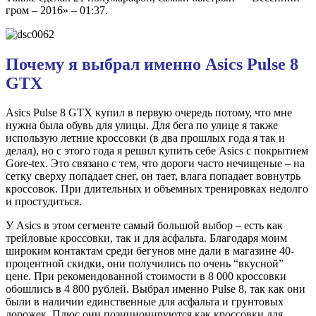
гром – 2016» – 01:37.
Почему я выбрал именно Asics Pulse 8
GTX
Asics Pulse 8 GTX купил в первую очередь потому, что мне
нужна была обувь для улицы. Для бега по улице я также
использую летние кроссовки (в два прошлых года я так и
делал), но с этого года я решил купить себе Asics с покрытием
Gore-tex. Это связано с тем, что дороги часто нечищеные – на
сетку сверху попадает снег, он тает, влага попадает вовнутрь
кроссовок. При длительных и объемных тренировках недолго
и простудиться.
У Asics в этом сегменте самый большой выбор – есть как
трейловые кроссовки, так и для асфальта. Благодаря моим
широким контактам среди бегунов мне дали в магазине 40-
процентной скидки, они получились по очень “вкусной”
цене. При рекомендованной стоимости в 8 000 кроссовки
обошлись в 4 800 рублей. Выбрал именно Pulse 8, так как они
были в наличии единственные для асфальта и грунтовых
дорожек. Плюс они позиционируются как кроссовки для