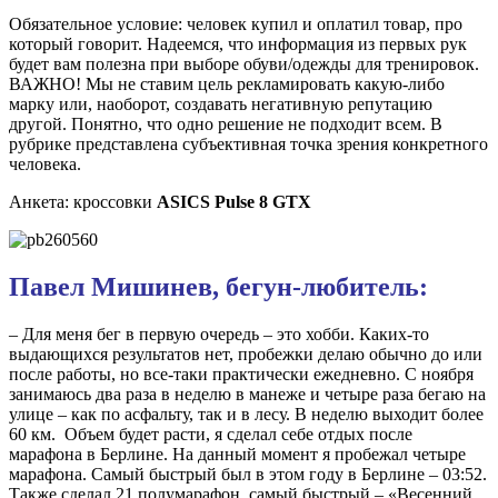
Обязательное условие: человек купил и оплатил товар, про
который говорит. Надеемся, что информация из первых рук
будет вам полезна при выборе обуви/одежды для тренировок.
ВАЖНО! Мы не ставим цель рекламировать какую-либо
марку или, наоборот, создавать негативную репутацию
другой. Понятно, что одно решение не подходит всем. В
рубрике представлена субъективная точка зрения конкретного
человека.
Анкета: кроссовки
ASICS Pulse 8 GTX
Павел Мишинев, бегун-любитель:
– Для меня бег в первую очередь – это хобби. Каких-то
выдающихся результатов нет, пробежки делаю обычно до или
после работы, но все-таки практически ежедневно. С ноября
занимаюсь два раза в неделю в манеже и четыре раза бегаю на
улице – как по асфальту, так и в лесу. В неделю выходит более
60 км. Объем будет расти, я сделал себе отдых после
марафона в Берлине. На данный момент я пробежал четыре
марафона. Самый быстрый был в этом году в Берлине – 03:52.
Также сделал 21 полумарафон, самый быстрый – «Весенний