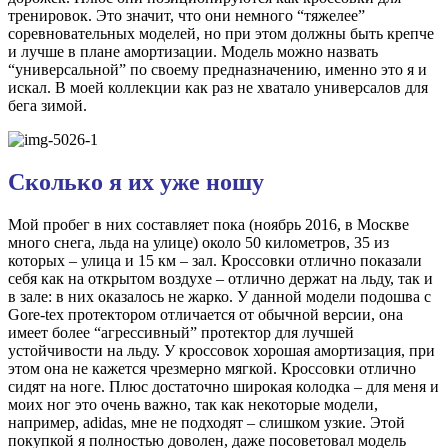
тренировок. Это значит, что они немного “тяжелее”
соревновательных моделей, но при этом должны быть крепче
и лучше в плане амортизации. Модель можно назвать
“универсальной” по своему предназначению, именно это я и
искал. В моей коллекции как раз не хватало универсалов для
бега зимой.
Сколько я их уже ношу
Мой пробег в них составляет пока (ноябрь 2016, в Москве
много снега, льда на улице) около 50 километров, 35 из
которых – улица и 15 км – зал. Кроссовки отлично показали
себя как на открытом воздухе – отлично держат на льду, так и
в зале: в них оказалось не жарко. У данной модели подошва с
Gore-tex протектором отличается от обычной версии, она
имеет более “агрессивный” протектор для лучшей
устойчивости на льду. У кроссовок хорошая амортизация, при
этом она не кажется чрезмерно мягкой. Кроссовки отлично
сидят на ноге. Плюс достаточно широкая колодка – для меня и
моих ног это очень важно, так как некоторые модели,
например, adidas, мне не подходят – слишком узкие. Этой
покупкой я полностью доволен, даже посоветовал модель