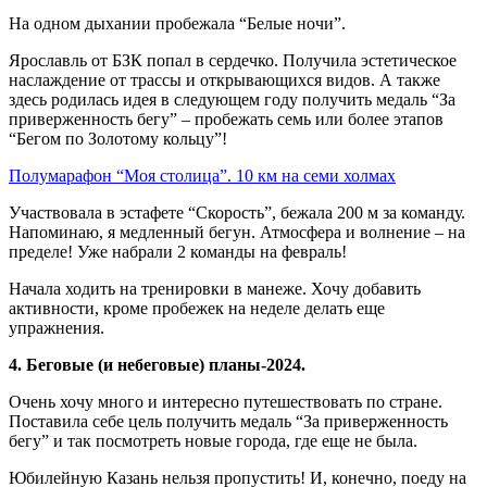
На одном дыхании пробежала “Белые ночи”.
Ярославль от БЗК попал в сердечко. Получила эстетическое
наслаждение от трассы и открывающихся видов. А также
здесь родилась идея в следующем году получить медаль “За
приверженность бегу” – пробежать семь или более этапов
“Бегом по Золотому кольцу”!
Полумарафон “Моя столица”. 10 км на семи холмах
Участвовала в эстафете “Скорость”, бежала 200 м за команду.
Напоминаю, я медленный бегун. Атмосфера и волнение – на
пределе! Уже набрали 2 команды на февраль!
Начала ходить на тренировки в манеже. Хочу добавить
активности, кроме пробежек на неделе делать еще
упражнения.
4. Беговые (и небеговые) планы-2024.
Очень хочу много и интересно путешествовать по стране.
Поставила себе цель получить медаль “За приверженность
бегу” и так посмотреть новые города, где еще не была.
Юбилейную Казань нельзя пропустить! И, конечно, поеду на