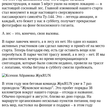
реконструкция, и наши 5 вёрст ушли на новую локацию — в
настоящий сосновый лес. Главной изюминкой нашего старта
стал монумент в виде настоящего сверхзвукового
пассажирского самолёта Ту-144. Это – легенда авиации, и
каждый, кто бежит у нас в субботу, получает прекрасные
фотографии на фоне белоснежного гиганта.
А лес – это, конечно, свои вызовы.
В парке лавочек много, а в лесу их нет. Но один из наших
активных участников сам сделал лавочку и привёз её на место
старта. Теперь благодаря ему, есть где оставить вещи или
переобуться. В парке чистят трассу зимой, а в лесу – нет. И мы
два пятничных вечера во время непрекращающихся
снегопадов, которые были совсем недавно, провели на трассе
с лопатами, чтобы бегуны в субботу смогли пробежать.
В этом году моя беговая команда ЖукRUN уже в 7 раз
проводила “Жуковское кольцо”. Это пробег порядка 38
километров вокруг нашего города – отсюда и название.
Обычно проходит в августе, близко ко дню города. На
маршруте организовано несколько пунктов питания, пир на
весь мир, настолки на финише и подарки – в этом году