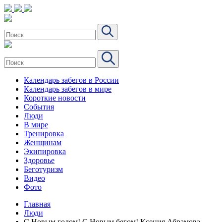
Календарь забегов в России
Календарь забегов в мире
Короткие новости
События
Люди
В мире
Тренировка
Женщинам
Экипировка
Здоровье
Беготуризм
Видео
Фото
Главная
Люди
С Новым годом! С Новым бегом! Ксения Абрамова –