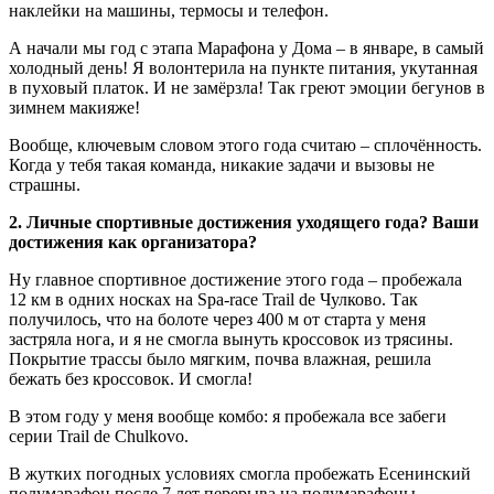
наклейки на машины, термосы и телефон.
А начали мы год с этапа Марафона у Дома – в январе, в самый
холодный день! Я волонтерила на пункте питания, укутанная
в пуховый платок. И не замёрзла! Так греют эмоции бегунов в
зимнем макияже!
Вообще, ключевым словом этого года считаю – сплочённость.
Когда у тебя такая команда, никакие задачи и вызовы не
страшны.
2. Личные спортивные достижения уходящего года? Ваши
достижения как организатора?
Ну главное спортивное достижение этого года – пробежала
12 км в одних носках на Spa-race Trail de Чулково. Так
получилось, что на болоте через 400 м от старта у меня
застряла нога, и я не смогла вынуть кроссовок из трясины.
Покрытие трассы было мягким, почва влажная, решила
бежать без кроссовок. И смогла!
В этом году у меня вообще комбо: я пробежала все забеги
серии Trail de Chulkovo.
В жутких погодных условиях смогла пробежать Есенинский
полумарафон после 7 лет перерыва на полумарафоны.