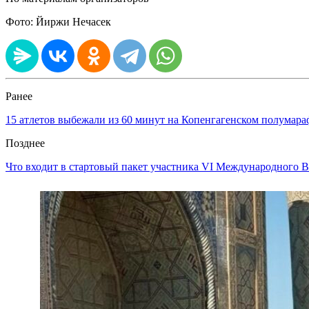
Фото: Йиржи Нечасек
Ранее
15 атлетов выбежали из 60 минут на Копенгагенском полумараф
Позднее
Что входит в стартовый пакет участника VI Международного 