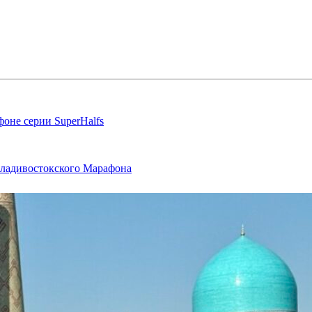
оне серии SuperHalfs
Владивостокского Марафона