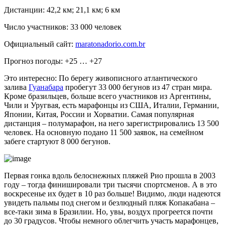
Дистанции: 42,2 км; 21,1 км; 6 км
Число участников: 33 000 человек
Официальный сайт:
maratonadorio.com.br
Прогноз погоды: +25 … +27
Это интересно: По берегу живописного атлантического
залива
Гуанабара
пробегут 33 000 бегунов из 47 стран мира.
Кроме бразильцев, больше всего участников из Аргентины,
Чили и Уругвая, есть марафонцы из США, Италии, Германии,
Японии, Китая, России и Хорватии. Самая популярная
дистанция – полумарафон, на него зарегистрировались 13 500
человек. На основную подано 11 500 заявок, на семейном
забеге стартуют 8 000 бегунов.
Первая гонка вдоль белоснежных пляжей Рио прошла в 2003
году – тогда финишировали три тысячи спортсменов. А в это
воскресенье их будет в 10 раз больше! Видимо, люди надеются
увидеть пальмы под снегом и безлюдный пляж Копакабана –
все-таки зима в Бразилии. Но, увы, воздух прогреется почти
до 30 градусов. Чтобы немного облегчить участь марафонцев,