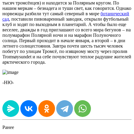
тысяч тромсёнцев) и находится за Полярным кругом. По
нашим меркам – безнадега и туши свет, как говорится. Однако
норвежцы разбили тут самый северный в мире
ботанический
сад
, поставили пивоваренный заводик, открыли футбольный
клуб и ходят по выходным в планетарий. А чтобы было еще
веселее, дважды в год приглашают со всего мира бегунов – на
полумарафон Полярной ночи и на марафон Полуночного
солнца. Первый проходит в начале января, а второй – в дни
летнего солнцестояния. Завтра почти шесть тысяч человек
побегут по улицам Тромсё, по изящному мосту через пролив
Tromsøysundet и на себе почувствуют теплое радушие жителей
арктического города.
-НЮ-
Ранее