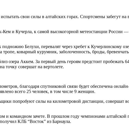
т испытать свои силы в алтайских горах. Спортсмены забегут на 
к-Кем и Кучерла, к самой высокогорной метеостанции России — 
подножию Белухи, перевалят через хребет к Кучерлинскому озер
 тропе, коварный курумник, заболоченность, броды, бревенчатые
лиз озера Аккем. За первый день героям предстоит пробежать 64 
на точку совершат на вертолете.
илометров, благодаря спутниковой связи будет обеспечена онлай
влено всего 25 человек, в том числе 9 женщин.
ьщики попробуют силы на километровой дистанции, совершат во
 и командном зачете. В прошлом году чемпионами алтайской г
 получил КЛБ “Восток” из Барнаула.