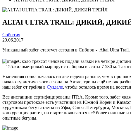
ALTAI ULTRA TRAIL: ДИКИЙ, ДИКИ
События
29.06.2017
Уникальный забег стартует сегодня в Сибири - Altai Ultra Trai
Около трехсот человек подали заявки на четыре дистанци
– 155-километровый маршрут с набором высоты 7 580 м. Такого
Нынешняя гонка началась на две недели раньше, чем в прошлом
начало туристического сезона на Алтае, тропы ещё не так раз
наш забег от трейла в
Суздале
, чтобы осталось время на восста
Все дистанции сертифицированы ITRA. Кроме того, забег явля
стартовом протоколе есть участники из Южной Кореи и Казахс
курумникам бегут атлеты из Уфы, Санкт-Петербурга, Москвы, 
конкуренция растет, на старте появляются всё более сильные 
опытные бегуны.