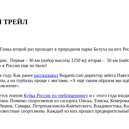
Й ТРЕЙЛ
l. Гонка второй раз проходит в природном парке Белуха на юге Р
и. Первая – 30 км (набор высоты 1250 м); вторая – 50 км (набор 
 в России еще не было!
 году. Как ранее
рассказывал
Begaem.com директор забега Павел 
биты, а на турбазах проще с местами. «А ещё таким образом мы 
новление».
ется этапом
Кубка России по трейлраннингу
и с этого года входи
тана. Помимо спортсменов из соседних Омска, Томска, Кемерова
Рязани, Самары, Петропавловска-Камчатского, Владивостока, К
и известные спортсмены. Каждый из них прошел предварительный