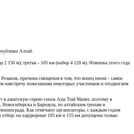
еспублики Алтай.
2 150 м); третья – 105 км (набор 4 120 м). Новинка этого года
Розанов, причина смещения в том, что конец июня – самое
идём навстречу пожеланиям некоторых участников и отодвигаем
т в азиатскую серию гонок Asia Trail Master, поэтому в
, Новосибирска и Барнаула, по алтайским тропам и
алининграда. Как отмечают организаторы, с каждым годом
 отбор: на хардкорные 105 км и 155 км допущены только