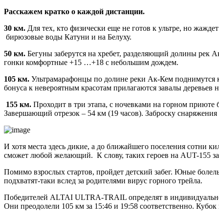
Расскажем кратко о каждой дистанции.
30 км.
Для тех, кто физически еще не готов к ультре, но жажде
бирюзовые воды Катуни и на Белуху.
50 км.
Бегуны заберутся на хребет, разделяющий долины рек А
гонки комфортные +15 …+18 с небольшим дождем.
105 км.
Ультрамарафонцы по долине реки Ак-Кем поднимутся к 
бонуса к невероятным красотам прилагаются завалы деревьев на
155 км.
Проходит в три этапа, с ночевками на горном приюте б
Завершающий отрезок – 54 км (19 часов). Заброску снаряжения 
И хотя места здесь дикие, а до ближайшего поселения сотни к
сможет любой желающий. К слову, таких героев на AUT-155 зая
Помимо взрослых стартов, пройдет детский забег. Юные болел
подхватят-таки вслед за родителями вирус горного трейла.
Победителей ALTAI ULTRA-TRAIL определят в индивидуальном
Они преодолели 105 км за 15:46 и 19:58 соответственно. Кубок