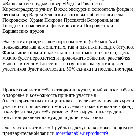
«Варшавские пруды», сквер «Родная Гавань» и
Кировоградскую улицу. В ходе экскурсии основатель фонда и
беговой гид Вадим Зеленский расскажет об истории села
Покровское, Храма Покрова Пресвятой Богородицы на
Городне, о появлении, формировании Покровских и
Варшавских прудов.
Экскурсия пройдет в комфортном темпе (6:30 мин/км),
подходящем как для опытных, так и для начинающих бегунов.
Финальной точкой также станет пространство Gremm, здесь
можно будет переодеться и продолжить общение, расслабляя
мышцы в теплом бассейне – сразу после экскурсии для ее
участников будет действовать 50% скидка на посещение терм.
Проект сочетает в себе нетворкинг, культурный аспект, заботу
о здоровье и возможность принять участие в
благотворительных инициативах. После окончания экскурсии
участники при желании могут сделать пожертвование в фонд
в комфортном для себя размере. Все вырученные средства
будут направлены на нужды подопечных фонда.
Экскурсия стоит всего 1 рубль и доступна всем желающим по
предварительной записи
morethanable.ru/product/r9