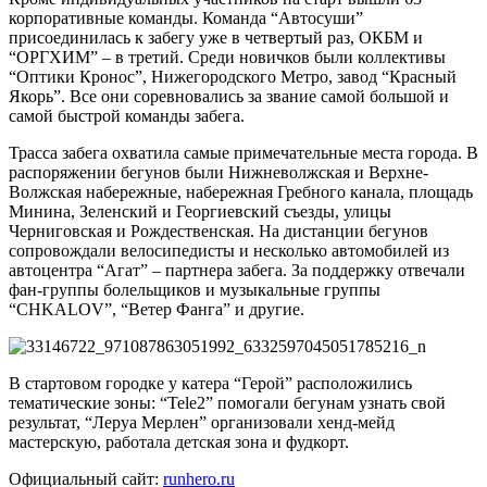
корпоративные команды. Команда “Автосуши”
присоединилась к забегу уже в четвертый раз, ОКБМ и
“ОРГХИМ” – в третий. Среди новичков были коллективы
“Оптики Кронос”, Нижегородского Метро, завод “Красный
Якорь”. Все они соревновались за звание самой большой и
самой быстрой команды забега.
Трасса забега охватила самые примечательные места города. В
распоряжении бегунов были Нижневолжская и Верхне-
Волжская набережные, набережная Гребного канала, площадь
Минина, Зеленский и Георгиевский съезды, улицы
Черниговская и Рождественская. На дистанции бегунов
сопровождали велосипедисты и несколько автомобилей из
автоцентра “Агат” – партнера забега. За поддержку отвечали
фан-группы болельщиков и музыкальные группы
“CHKALOV”, “Ветер Фанга” и другие.
В стартовом городке у катера “Герой” расположились
тематические зоны: “Tele2” помогали бегунам узнать свой
результат, “Леруа Мерлен” организовали хенд-мейд
мастерскую, работала детская зона и фудкорт.
Официальный сайт:
runhero.ru