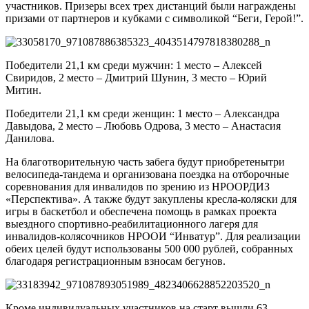
участников. Призеры всех трех дистанций были награждены
призами от партнеров и кубками с символикой “Беги, Герой!”.
Победители 21,1 км среди мужчин: 1 место – Алексей
Свиридов, 2 место – Дмитрий Шунин, 3 место – Юрий
Митин.
Победители 21,1 км среди женщин: 1 место – Александра
Давыдова, 2 место – Любовь Одрова, 3 место – Анастасия
Данилова.
На благотворительную часть забега будут приобретенытри
велосипеда-тандема и организована поездка на отборочные
соревнования для инвалидов по зрению из НРООРДИЗ
«Перспектива». А также будут закуплены кресла-коляски для
игры в баскетбол и обеспечена помощь в рамках проекта
выездного спортивно-реабилитационного лагеря для
инвалидов-колясочников НРООИ “Инватур”. Для реализации
обеих целей будут использованы 500 000 рублей, собранных
благодаря регистрационным взносам бегунов.
Кроме индивидуальных участников на старт вышли 63