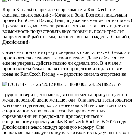
Карло Капальбо, президент оргкомитета RunCzech, не
скрывал своих эмоций: «Когда я и Зейн Брэнсон придумали
проект RunCzech Racing Team, я даже не смел мечтать о таком!
Прежде всего, мы хотели развить молодые таланты и дать им
возможность почувствовать вкус победы и, после трех лет
напряженной работы, мы, наконец, вознаграждены. Спасибо,
Джойсилин!»
Сама чемпионка не сразу поверила в свой успех. «Я бежала и
просто хотела следовать за своим телом. Даже сейчас я все
еще не уверена, действительно ли сделала это. В начале я
просто хотела бежать на все сто процентов и отдавать все
команде RunCzech Racing,» – радостно сказала спортсменка.
Трудно поверить, что молодая спортсменка присутствует на
международной арене меньше года. Она начала тренироваться
всего два года назад, когда переехала в Итен с мечтой стать
спортсменом мирового класса. Во время местных
соревнований ей предложили присоединиться к
специальному проекту adidas RunCzech Racing. В 2016 году
Джойсилин начала международную карьеру. Она
использовала каждую гонку как возможность улучшить свой