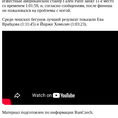
Известный американский стайер Гален Рапп занял 11-е место
со временем 1:01:59, и, согласно сообщениям, после финиша
он пожаловался на проблемы с ногой.
Среди чешских бегунов лучший результат показали Ева
Врабцова (1:11:45) и Йиржи Хомолач (1:03:23).
Материал подготовлен по информации RunCzech.