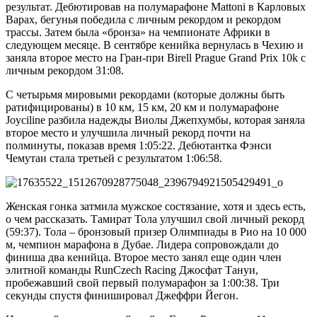
результат. Дебютировав на полумарафоне Mattoni в Карловых
Варах, бегунья победила с личным рекордом и рекордом
трассы. Затем была «бронза» на чемпионате Африки в
следующем месяце. В сентябре кенийка вернулась в Чехию и
заняла второе место на Гран-при Birell Prague Grand Prix 10k с
личным рекордом 31:08.
С четырьмя мировыми рекордами (которые должны быть
ратифицированы) в 10 км, 15 км, 20 км и полумарафоне
Joyciline разбила надежды Виолы Джепхумбы, которая заняла
второе место и улучшила личный рекорд почти на
полминуты, показав время 1:05:22. Дебютантка Фэнси
Чемутаи стала третьей с результатом 1:06:58.
Женская гонка затмила мужское состязание, хотя и здесь есть,
о чем рассказать. Тамират Тола улучшил свой личный рекорд
(59:37). Тола – бронзовый призер Олимпиады в Рио на 10 000
м, чемпион марафона в Дубае. Лидера сопровождали до
финиша два кенийца. Второе место занял еще один член
элитной команды RunCzech Racing Джосфат Тануи,
пробежавший свой первый полумарафон за 1:00:38. Три
секунды спустя финишировал Джеффри Йегон.