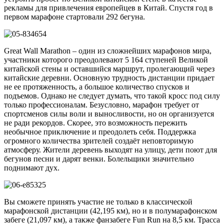
рекламы для привлечения европейцев в Китай. Спустя год в
первом марафоне стартовали 292 бегуна.
Great Wall Marathon – один из сложнейших марафонов мира,
участники которого преодолевают 5 164 ступеней Великой
китайской стены и оставшийся маршрут, пролегающий через
китайские деревни. Основную трудность дистанции придает
не ее протяженность, а большое количество спусков и
подъемов. Однако не следует думать, что такой кросс под силу
только профессионалам. Безусловно, марафон требует от
спортсменов силы воли и выносливости, но он организуется
не ради рекордов. Скорее, это возможность пережить
необычное приключение и преодолеть себя. Поддержка
огромного количества зрителей создаёт неповторимую
атмосферу. Жители деревень выходят на улицу, дети поют для
бегунов песни и дарят венки. Болельщики значительно
поднимают дух.
Вы сможете принять участие не только в классической
марафонской дистанции (42,195 км), но и в полумарафонском
забеге (21,097 км), а также фанзабеге Fun Run на 8,5 км. Трасса