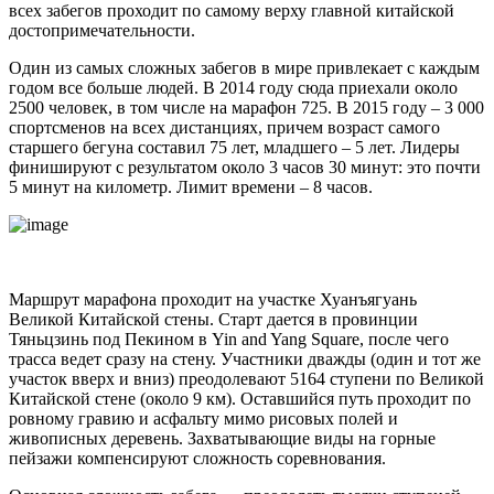
всех забегов проходит по самому верху главной китайской
достопримечательности.
Один из самых сложных забегов в мире привлекает с каждым
годом все больше людей. В 2014 году сюда приехали около
2500 человек, в том числе на марафон 725. В 2015 году – 3 000
спортсменов на всех дистанциях, причем возраст самого
старшего бегуна составил 75 лет, младшего – 5 лет. Лидеры
финишируют с результатом около 3 часов 30 минут: это почти
5 минут на километр. Лимит времени – 8 часов.
Маршрут марафона проходит на участке Хуанъягуань
Великой Китайской стены. Старт дается в провинции
Тяньцзинь под Пекином в Yin and Yang Square, после чего
трасса ведет сразу на стену. Участники дважды (один и тот же
участок вверх и вниз) преодолевают 5164 ступени по Великой
Китайской стене (около 9 км). Оставшийся путь проходит по
ровному гравию и асфальту мимо рисовых полей и
живописных деревень. Захватывающие виды на горные
пейзажи компенсируют сложность соревнования.