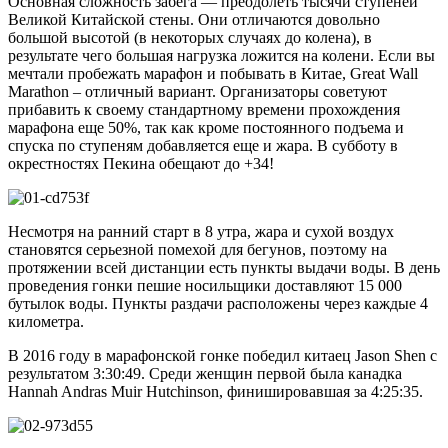
Основная сложность забега — преодолеть тысячи ступеней
Великой Китайской стены. Они отличаются довольно
большой высотой (в некоторых случаях до колена), в
результате чего большая нагрузка ложится на колени. Если вы
мечтали пробежать марафон и побывать в Китае, Great Wall
Marathon – отличный вариант. Организаторы советуют
прибавить к своему стандартному времени прохождения
марафона еще 50%, так как кроме постоянного подъема и
спуска по ступеням добавляется еще и жара. В субботу в
окрестностях Пекина обещают до +34!
Несмотря на ранний старт в 8 утра, жара и сухой воздух
становятся серьезной помехой для бегунов, поэтому на
протяжении всей дистанции есть пункты выдачи воды. В день
проведения гонки пешие носильщики доставляют 15 000
бутылок воды. Пункты раздачи расположены через каждые 4
километра.
В 2016 году в марафонской гонке победил китаец Jason Shen с
результатом 3:30:49. Среди женщин первой была канадка
Hannah Andras Muir Hutchinson, финишировавшая за 4:25:35.