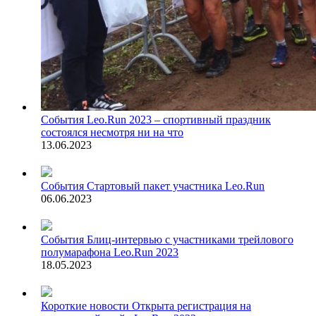
События
Leo.Run 2023 – спортивный праздник
состоялся несмотря ни на что
13.06.2023
События
Стартовый пакет участника Leo.Run
06.06.2023
События
Блиц-интервью с участниками трейлового
полумарафона Leo.Run 2023
18.05.2023
Короткие новости
Открыта регистрация на