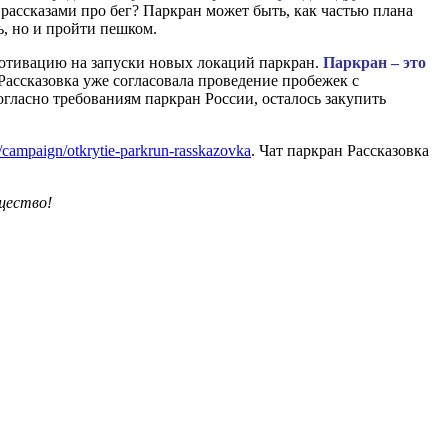
рассказами про бег? Паркран может быть, как частью плана
ь, но и пройти пешком.
 мотивацию на запуски новых локаций паркран.
Паркран – это
ассказовка уже согласовала проведение пробежек с
ласно требованиям паркран России, осталось закупить
ru/campaign/otkrytie-parkrun-rasskazovka
. Чат паркран Рассказовка
щество!