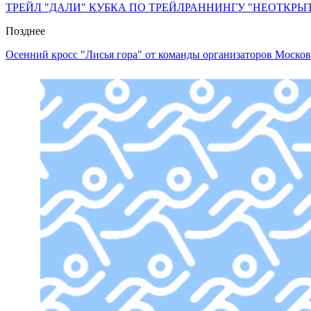
ТРЕЙЛ "ДАЛИ" КУБКА ПО ТРЕЙЛРАННИНГУ "НЕОТКРЫ
Позднее
Осенний кросс "Лисья гора" от команды организаторов Москов