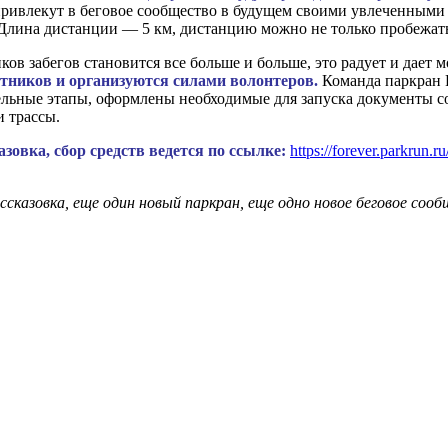
привлекут в беговое сообщество в будущем своими увлеченными 
. Длина дистанции — 5 км, дистанцию можно не только пробежат
ков забегов становится все больше и больше, это радует и дает
стников и организуются силами волонтеров.
Команда паркран Р
ьные этапы, оформлены необходимые для запуска документы сог
и трассы.
овка, сбор средств ведется по ссылке:
https://forever.parkrun.
сказовка, еще один новый паркран, еще одно новое беговое сооб