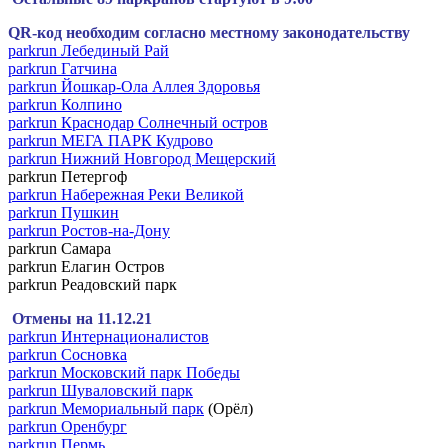
QR-код необходим согласно местному законодательству
parkrun Лебединый Рай
parkrun Гатчина
parkrun Йошкар-Ола Аллея Здоровья
parkrun Колпино
parkrun Краснодар Солнечный остров
parkrun МЕГА ПАРК Кудрово
parkrun Нижний Новгород Мещерский
parkrun Петергоф
parkrun Набережная Реки Великой
parkrun Пушкин
parkrun Ростов-на-Дону
parkrun Самара
parkrun Елагин Остров
parkrun Реадовский парк
Отмены на 11.12.21
parkrun Интернационалистов
parkrun Сосновка
parkrun Московский парк Победы
parkrun Шуваловский парк
parkrun Мемориальный парк
(Орёл)
parkrun Оренбург
parkrun Пермь