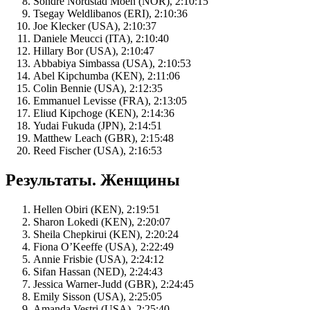
Sondre Nordstad Moen (NOR), 2:10:15
Tsegay Weldlibanos (ERI), 2:10:36
Joe Klecker (USA), 2:10:37
Daniele Meucci (ITA), 2:10:40
Hillary Bor (USA), 2:10:47
Abbabiya Simbassa (USA), 2:10:53
Abel Kipchumba (KEN), 2:11:06
Colin Bennie (USA), 2:12:35
Emmanuel Levisse (FRA), 2:13:05
Eliud Kipchoge (KEN), 2:14:36
Yudai Fukuda (JPN), 2:14:51
Matthew Leach (GBR), 2:15:48
Reed Fischer (USA), 2:16:53
Результаты. Женщины
Hellen Obiri (KEN), 2:19:51
Sharon Lokedi (KEN), 2:20:07
Sheila Chepkirui (KEN), 2:20:24
Fiona O’Keeffe (USA), 2:22:49
Annie Frisbie (USA), 2:24:12
Sifan Hassan (NED), 2:24:43
Jessica Warner-Judd (GBR), 2:24:45
Emily Sisson (USA), 2:25:05
Amanda Vestri (USA), 2:25:40