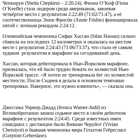
Чепкируи (Sheila Chepkirui – 2:20:24). Фиона О’Киф (Fiona
O’Keeffe) стала лидером среди американок, завоевав
четвёртое место с результатом 2:22:49 (71:02/71:47), а её
соотечественница Энни Фрисби (Annie Frisbie) финишировала
пятой с личным рекордом 2:24:12.
Олимпийская чемпионка Сифан Хассан (Sifan Hassan) сильно
сбавила на последних 12 километрах и оказалась на шестом
месте с результатом 2:24:43 (71:06/73:37), что стало её самым
худшим результатом в марафоне на сегодняшний день.
Хассан, которая дебютировала в Нью-Йоркском марафоне,
призналась, что ей было трудно бежать по холмистой Нью-
Йоркской трассе. «Я почти не тренировала бег по холмистой
местности. После Сиднея я делала в основном темповые
тренировки. Наверное, это нужно изменить», — сказала она.
Джессика Уорнер-Джадд (Jessica Warner-Judd) из
Великобритании заняла седьмое место в своём дебютном
марафоне с результатом 2:24:45. Среди известных имен
сошедших с дистанции были Вивиан Черуйот (Vivian
Cheruiyot) и бывшая чемпионка мира Готытом Гебресласе
(Gotytom Gebreslase).