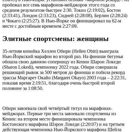
пробежал все семь марафонов-мейджоров этого года со
средним результатом быстрее 2:30. Токио (2:19:02), Бостон
(2:33:41), Лондон (2:33:23), Сидней (2:28:08), Берлин (2:28:24)
и Чикаго (2:25:27). В Нью-Йорке он финишировал на 62-м
месте с достойным временем 2:27:09.
Элитные спортсмены: женщины
35-летняя кенийка Хеллен Обири (Hellen Obiri) выиграла
Нью-Йоркский марафон во второй раз. На финише бегунья
обошла свою давнюю соперницу из Кении Шарон Локеди
(Sharon Lokedi), чемпионку 2022 года. Обири совершила
решающий рывок за 500 метров до финиша и побила рекорд
трассы Маргарет Окайо (Margaret Okayo) 2003 года – 2:22:31,
показав время 2:19:51, благодаря очень быстрой второй
половине за 1:08:50.
Обири завоевала свой четвёртый титул на марафонах-
мейджорах. Первые три места завоевали спортсмены из
Кении: на втором месте финишировала чемпионка
Бостонского марафона Шэрон Локеди (2:20:07) и на третьем
действующая чемпионка Нью-Йоркского марафона Шейла