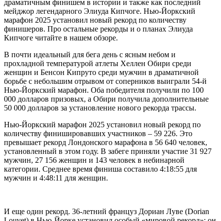
драматичным финишем в истории и также как последний
мейджор легендарного Элиуда Кипчоге. Нью-Йоркский
марафон 2025 установил новый рекорд по количеству
финишеров. Про остальные рекорды и о планах Элиуда
Кипчоге читайте в нашем обзоре.
В почти идеальный для бега день с ясным небом и
прохладной температурой атлеты Хеллен Обири среди
женщин и Бенсон Кипруто среди мужчин в драматичной
борьбе с небольшим отрывом от соперников выиграли 54-й
Нью-Йоркский марафон. Оба победителя получили по 100
000 долларов призовых, а Обири получила дополнительные
50 000 долларов за установление нового рекорда трассы.
Нью-Йоркский марафон 2025 установил новый рекорд по
количеству финишировавших участников – 59 226. Это
превышает рекорд Лондонского марафона в 56 640 человек,
установленный в этом году. В забеге приняли участие 31 927
мужчин, 27 156 женщин и 143 человек в небинарной
категории. Среднее время финиша составило 4:18:55 для
мужчин и 4:48:11 для женщин.
И еще один рекорд. 36-летний француз Дориан Луве (Dorian
Louvet) в Нью-Йорке установил особый «мировой рекорд»: он