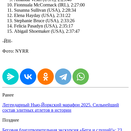
Fionnuala McCormack (IRL), 2:27:00
Susanna Sullivan (USA), 2:28:34
Elena Hayday (USA), 2:31:22
Stephanie Bruce (USA), 2:33:26
Felicia Pasadyn (USA), 2:35:17
Abigail Shoemaker (USA), 2:37:47
-ЙН-
Фото: NYRR
Ранее
Легендарный Нью-Йоркский марафон 2025. Сильнейший
состав элитных атлетов в истории
Позднее
Беговая благотворительная экскурсия «Беги и слушай!»: 23