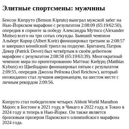
Элитные спортсмены: мужчины
Бенсон Кипруто (Benson Kipruto) выиграл мужской забег на
Нью-Йоркском марафоне с результатом 2:08:09 (65:19/62:50),
опередив в спринте за победу Александра Мутисо (Alexander
Mutiso) всего на три сотых секунды. Бывший чемпион
Альберт Корир (Albert Korir) финишировал третьим за 2:08:57
и завершил кенийский трипл на подиуме. Британец Патрик
Девер (Patrick Dever) был четвёртым в своём дебютном
марафоне с результатом 2:08:58 (65:19/63:39). Многократный
чемпион мира по ориентированию Маттиас Кибурц (Matthias
Kyburz) из Щвейцарии финишировал пятым с результатом
2:09:55, опередив Джоэла Рейхова (Joel Reichow), который
неожиданно стал лучшим американцем, на шестом месте с
личным рекордом 2:09:56.
Кипруто стал победителем четырех Abbott World Marathon
Majors: в ​​Бостоне в 2021 году, в Чикаго в 2022 году, в Токио в
2024 году и теперь в Нью-Йорке. Он также является
бронзовым призером Парижского олимпийского марафона
2024 года.