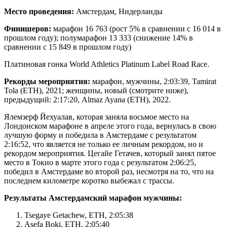
Место проведения:
Амстердам, Нидерланды
Финишеров:
марафон 16 763 (рост 5% в сравнении с 16 014 в
прошлом году); полумарафон 13 333 (снижение 14% в
сравнении с 15 849 в прошлом году)
Платиновая гонка World Athletics Platinum Label Road Race.
Рекорды мероприятия:
марафон, мужчины, 2:03:39, Tamirat
Tola (ETH), 2021; женщины, новый (смотрите ниже),
предыдущий: 2:17:20, Almaz Ayana (ETH), 2022.
Ялемзерф Йехуалав, которая заняла восьмое место на
Лондонском марафоне в апреле этого года, вернулась в свою
лучшую форму и победила в Амстердаме с результатом
2:16:52, что является не только ее личным рекордом, но и
рекордом мероприятия. Цегайе Гетачев, который занял пятое
место в Токио в марте этого года с результатом 2:06:25,
победил в Амстердаме во второй раз, несмотря на то, что на
последнем километре коротко выбежал с трассы.
Результаты Амстердамский марафон мужчины:
Tsegaye Getachew, ETH, 2:05:38
Asefa Boki, ETH, 2:05:40