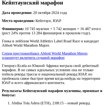
Кейптаунский марафон
Дата проведения:
20 октября 2024 года
Место проведения:
Кейптаун, ЮАР
Финишеров:
10 745 мужчин + 5 742 женщин = 16 487 итого
(рост 24% против 13 284 финишеров в прошлом году).
Гонка в лейблом World Athletics Label Road Race и кандидат
Abbott World Marathon Majors
Серия престижнейших Abbott World Marathon Majors
планирует включить седьмой марафон
Гленроуз Ксаба из Южной Африки виграла свой дебютный
марафон. В не самых идеальных условиях она не только
побила рекорд трассы и национальный рекорд ЮАР, но
пробежала самое быстрое время когда-нибудь на территории
ЮАР и всего африканского континета.
Результаты Кейптаунский
марафон мужчины, призовые и
бонусы:
Abdisa Tola Adera (ETH), 2:08:15 – новый рекорд