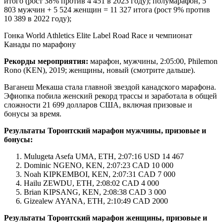
итого (рост 38% против 4 451 в 2023 году); полумарафон, 5
803 мужчин + 5 524 женщин = 11 327 итога (рост 9% против
10 389 в 2022 году);
Гонка World Athletics Elite Label Road Race и чемпионат
Канады по марафону
Рекорды мероприятия:
марафон, мужчины, 2:05:00, Philemon
Rono (KEN), 2019; женщины, новый (смотрите дальше).
Ваганеш Мекаша стала главной звездой канадского марафона.
Эфиопка побила женский рекорд трассы и заработала в общей
сложности 21 699 долларов США, включая призовые и
бонусы за время.
Результаты Торонтский марафон мужчины, призовые и
бонусы:
Mulugeta Asefa UMA, ETH, 2:07:16 USD 14 467
Dominic NGENO, KEN, 2:07:23 CAD 10 000
Noah KIPKEMBOI, KEN, 2:07:31 CAD 7 000
Hailu ZEWDU, ETH, 2:08:02 CAD 4 000
Brian KIPSANG, KEN, 2:08:38 CAD 3 000
Gizealew AYANA, ETH, 2:10:49 CAD 2000
Результаты Торонтский марафон женщины, призовые и