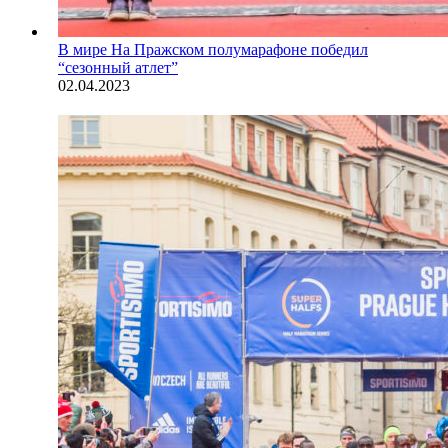
В мире
На Пражском полумарафоне победил
“сезонный атлет”
02.04.2023