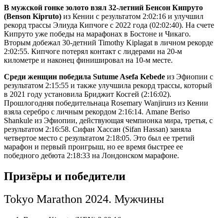
В мужской гонке золото взял 32-летний
Бенсон Кипруто
(Benson Kipruto)
из Кении с результатом 2:02:16 и улучшил
рекорд трассы Элиуда Кипчоге с 2022 года (02:02:40). На счете
Кипруто уже победы на марафонах в Бостоне и Чикаго.
Вторым добежал 30-детний Timothy Kiplagat в личном рекорде
2:02:55. Кипчоге потерял контакт с лидерами на 20-м
километре и наконец финишировал на 10-м месте.
Среди женщин победила
Sutume Asefa Kebede
из Эфиопии с
результатом 2:15:55 и также улучшила рекорд трассы, который
в 2021 году установила Бриджит Косгей (2:16:02).
Прошлогодняя победительнаца Rosemary Wanjiruиз из Кении
взяла серебро с личным рекордом 2:16:14. Amane Beriso
Shankule из Эфиопии, действующая чемпионка мира, третья, с
результатом 2:16:58. Сифан Хассан (Sifan Hassan) заняла
четвертое место с результатом 2:18:05. Это был ее третий
марафон и первый проигрыш, но ее время быстрее ее
победного дебюта 2:18:33 на Лондонском марафоне.
Призёры и победители
Tokyo Marathon 2024. Мужчины