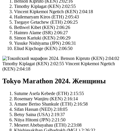
Benson Kipruto (KEN) 2:02:16
Timothy Kiplagat (KEN) 2:02:55
Vincent Kipkemoi Ngetich (KEN) 2:04:18
Hailemaryam Kiros (ETH) 2:05:43
Tsegaye Getachew (ETH) 2:06:25
Bethwel Kibet (KEN) 2:06:26
Haimro Alame (ISR) 2:06:27
Simon Kariuki (KEN) 2:06:29
Yusuke Nishiyama (JPN) 2:06:31
Eliud Kipchoge (KEN) 2:06:50
Tokyo Marathon 2024. Женщины
Sutume Asefa Kebede (ETH) 2:15:55
Rosemary Wanjiru (KEN) 2:16:14
Amane Beriso Shankule (ETH) 2:16:58
Sifan Hassan (NED) 2:18:05
Betsy Saina (USA) 2:19:37
Niiya Hitomi (JPN) 2:21:50
Meseret Abebayahau (ETH) 2:23:08
Khishigsakihan Galbadrakh (MGL) 2:26:32