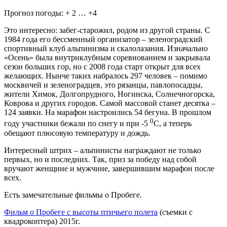
Прогноз погоды: + 2 … +4
Это интересно: забег-старожил, родом из другой страны. С
1984 года его бессменный организатор – зеленоградский
спортивный клуб альпинизма и скалолазания. Изначально
«Осень» была внутриклубным соревнованием и закрывала
сезон больших гор, но с 2008 года старт открыт для всех
желающих. Нынче таких набралось 297 человек – помимо
москвичей и зеленоградцев, это рязанцы, павлопосадцы,
жители Химок, Долгопрудного, Ногинска, Солнечногорска,
Коврова и других городов. Самой массовой станет десятка –
124 заявки. На марафон настроились 54 бегуна. В прошлом
0
году участники бежали по снегу и при -5
С, а теперь
обещают плюсовую температуру и дождь.
Интересный штрих – альпинисты награждают не только
первых, но и последних. Так, приз за победу над собой
вручают женщине и мужчине, завершившим марафон после
всех.
Есть замечательные фильмы о Пробеге.
Фильм о Пробеге с высоты птичьего полета
(съемки с
квадрокоптера) 2015г.