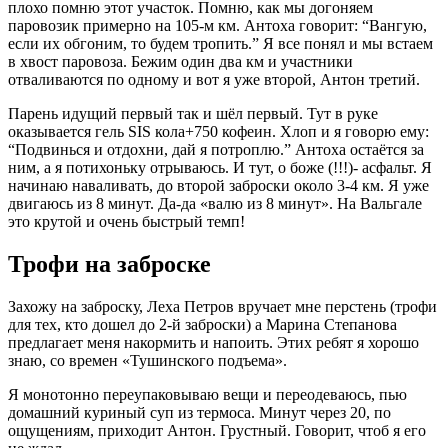
плохо помню этот участок. Помню, как мы догоняем
паровозик примерно на 105-м км. Антоха говорит: “Вангую,
если их обгоним, то будем тропить.” Я все понял и мы встаем
в хвост паровоза. Бежим один два км и участники
отваливаются по одному и вот я уже второй, Антон третий.
Парень идущий первый так и шёл первый. Тут в руке
оказывается гель SIS кола+750 кофеин. Хлоп и я говорю ему:
“Подвинься и отдохни, дай я потроплю.” Антоха остаётся за
ним, а я потихоньку отрываюсь. И тут, о боже (!!!)- асфальт. Я
начинаю наваливать, до второй заброски около 3-4 км. Я уже
двигаюсь из 8 минут. Да-да «валю из 8 минут». На Вальгале
это крутой и очень быстрый темп!
Трофи на заброске
Захожу на заброску, Леха Петров вручает мне перстень (трофи
для тех, кто дошел до 2-й заброски) а Марина Степанова
предлагает меня накормить и напоить. Этих ребят я хорошо
знаю, со времен «Тушинского подъема».
Я монотонно переупаковываю вещи и переодеваюсь, пью
домашний куриный суп из термоса. Минут через 20, по
ощущениям, приходит Антон. Грустный. Говорит, чтоб я его