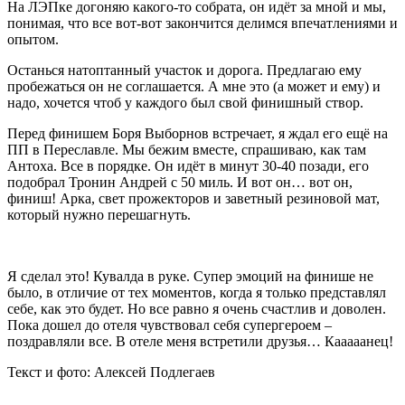
На ЛЭПке догоняю какого-то собрата, он идёт за мной и мы,
понимая, что все вот-вот закончится делимся впечатлениями и
опытом.
Останься натоптанный участок и дорога. Предлагаю ему
пробежаться он не соглашается. А мне это (а может и ему) и
надо, хочется чтоб у каждого был свой финишный створ.
Перед финишем Боря Выборнов встречает, я ждал его ещё на
ПП в Переславле. Мы бежим вместе, спрашиваю, как там
Антоха. Все в порядке. Он идёт в минут 30-40 позади, его
подобрал Тронин Андрей с 50 миль. И вот он… вот он,
финиш! Арка, свет прожекторов и заветный резиновой мат,
который нужно перешагнуть.
Я сделал это! Кувалда в руке. Супер эмоций на финише не
было, в отличие от тех моментов, когда я только представлял
себе, как это будет. Но все равно я очень счастлив и доволен.
Пока дошел до отеля чувствовал себя супергероем –
поздравляли все. В отеле меня встретили друзья… Кааааанец!
Текст и фото: Алексей Подлегаев