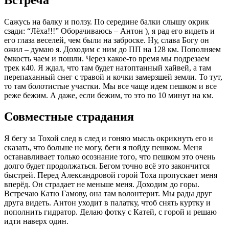
Сажусь на балку и ползу. По середине балки слышу окрик
сзади: “Лёха!!!” Оборачиваюсь – Антон ), я рад его видеть и
его глаза веселей, чем были на заброске. Ну, слава Богу он
ожил – думаю я. Доходим с ним до ПП на 128 км. Пополняем
ёмкость чаем и пошли. Через какое-то время мы подрезаем
трек к40. Я ждал, что там будет натоптанный хайвей, а там
перепаханный снег с травой и кочки замерзшей земли. То тут,
то там болотистые участки. Мы все чаще идем пешком и все
реже бежим. А даже, если бежим, то это по 10 минут на км.
Совместные страдания
Я бегу за Тохой след в след и гоняю мысль окрикнуть его и
сказать, что больше не могу, беги я пойду пешком. Меня
останавливает только осознание того, что пешком это очень
долго будет продолжаться. Бегом точно всё это закончится
быстрей. Перед Александровой горой Тоха пропускает меня
вперёд. Он страдает не меньше меня. Доходим до горы.
Встречаю Катю Гамову, она там волонтерит. Мы рады друг
друга видеть. Антон уходит в палатку, чтоб снять куртку и
пополнить гидратор. Делаю фотку с Катей, с горой и решаю
идти наверх один.