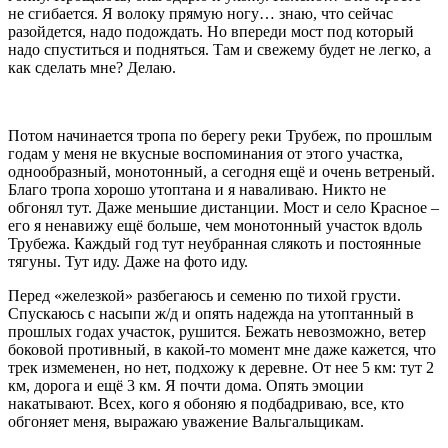
не сгибается. Я волоку прямую ногу… знаю, что сейчас
разойдется, надо подождать. Но впереди мост под который
надо спуститься и подняться. Там и свежему будет не легко, а
как сделать мне? Делаю.
Потом начинается тропа по берегу реки Трубеж, по прошлым
годам у меня не вкусные воспоминания от этого участка,
однообразный, монотонный, а сегодня ещё и очень ветреный.
Благо тропа хорошо утоптана и я наваливаю. Никто не
обгонял тут. Даже меньшие дистанции. Мост и село Красное –
его я ненавижу ещё больше, чем монотонный участок вдоль
Трубежа. Каждый год тут неубранная слякоть и постоянные
тягуны. Тут иду. Даже на фото иду.
Перед «железкой» разбегаюсь и семеню по тихой грусти.
Спускаюсь с насыпи ж/д и опять надежда на утоптанный в
прошлых годах участок, рушится. Бежать невозможно, ветер
боковой противный, в какой-то момент мне даже кажется, что
трек измеменен, но нет, подхожу к деревне. От нее 5 км: тут 2
км, дорога и ещё 3 км. Я почти дома. Опять эмоции
накатывают. Всех, кого я обоняю я подбадриваю, все, кто
обгоняет меня, выражаю уважение Вальгальщикам.