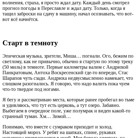
волнения, страха, я просто ждал дату. Каждый день смотрел
прогноз погоды в Переславле и ждал дату.
Только, когда я
тащил заброски на сдачу в машину, начал осознавать, что вот-
вот всё начнётся.
Старт в темноту
Эпическая музыка, зрители, Миша… погнали. Ого, бежим по
светлому, как не привычно, обычно я стартую по этому треку
(50 миль) в темноте. Первые километры валим с Андрюхой
Панкратовым, Антоха Воскресенский где-то впереди, Стас
Шарапов чуть сзади. Андрюха недвусмысленно намекает, что
слишком разогнались. Я говорю, что надо валить пока чуем
что-то твердое под ногами.
Я бегу и рассматриваю места, которые ранее пробегал во тьме
и удивляюсь, что тут есть церковь, а тут озеро. Забавно.
Выбегаем в очередное поле, уже полумрак и виден какой-то
странный туман. Хм… Зимой…
Понимаю, что вместе с сумраком приходит и холод.
Настоящий мороз. У ребят на шапках, спине, рукавах
испарины превращаются в иней. Моя борода замерзла, на