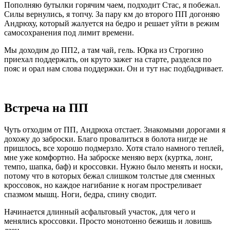
Пополняю бутылки горячим чаем, подходит Стас, я побежал.
Силы вернулись, я топчу. За пару км до второго ПП догоняю
Андрюху, который жалуется на бедро и решает уйти в режим
самосохранения под лимит времени.
Мы доходим до ПП2, а там чай, гель. Юрка из Строгино
приехал поддержать, он круто зажег на старте, разделся по
пояс и орал нам слова поддержки. Он и тут нас подбадривает.
Встреча на ПП
Чуть отходим от ПП, Андрюха отстает. Знакомыми дорогами я
дохожу до заброски. Благо провалиться в болота нигде не
пришлось, все хорошо подмерзло. Хотя стало намного теплей,
мне уже комфортно. На заброске меняю верх (куртка, лонг,
темпо, шапка, баф) и кроссовки. Нужно было менять и носки,
потому что в которых бежал слишком толстые для сменных
кроссовок, но каждое нагибание к ногам простреливает
спазмом мышц. Ноги, бедра, спину сводит.
Начинается длинный асфальтовый участок, для чего и
менялись кроссовки. Просто монотонно бежишь и ловишь