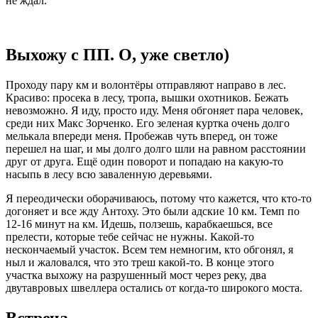
не ждал.
Выхожу с ПП. О, уже светло)
Проходу пару км и волонтёры отправляют направо в лес.
Красиво: просека в лесу, тропа, вышки охотников. Бежать
невозможно. Я иду, просто иду. Меня обгоняет пара человек,
среди них Макс Зорченко. Его зеленая куртка очень долго
мелькала впереди меня. Пробежав чуть вперед, он тоже
перешел на шаг, и мы долго долго шли на равном расстоянии
друг от друга. Ещё один поворот и попадаю на какую-то
насыпь в лесу всю заваленную деревьями.
Я переодически оборачиваюсь, потому что кажется, что кто-то
догоняет и все жду Антоху. Это были адские 10 км. Темп по
12-16 минут на км. Идешь, ползешь, карабкаешься, все
прелести, которые тебе сейчас не нужны. Какой-то
нескончаемый участок. Всем тем немногим, кто обгонял, я
ныл и жаловался, что это треш какой-то. В конце этого
участка выхожу на разрушенный мост через реку, два
двутавровых швеллера остались от когда-то широкого моста.
Встреча