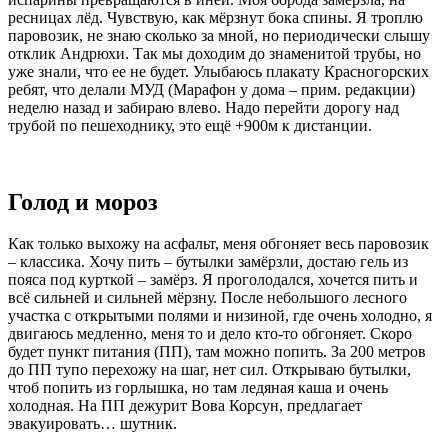
ресницах лёд. Чувствую, как мёрзнут бока спины. Я троплю
паровозик, не знаю сколько за мной, но периодически слышу
отклик Андрюхи. Так мы доходим до знаменитой трубы, но
уже знали, что ее не будет. Улыбаюсь плакату Красногорских
ребят, что делали МУД (Марафон у дома – прим. редакции)
неделю назад и забираю влево. Надо перейти дорогу над
трубой по пешеходнику, это ещё +900м к дистанции.
Голод и мороз
Как только выхожу на асфальт, меня обгоняет весь паровозик
– классика. Хочу пить – бутылки замёрзли, достаю гель из
пояса под курткой – замёрз. Я проголодался, хочется пить и
всё сильней и сильней мёрзну. После небольшого лесного
участка с открытыми полями и низиной, где очень холодно, я
двигаюсь медленно, меня то и дело кто-то обгоняет. Скоро
будет пункт питания (ПП), там можно попить. За 200 метров
до ПП тупо перехожу на шаг, нет сил. Открываю бутылки,
чтоб попить из горлышка, но там ледяная каша и очень
холодная. На ПП дежурит Вова Корсун, предлагает
эвакуировать… шутник.