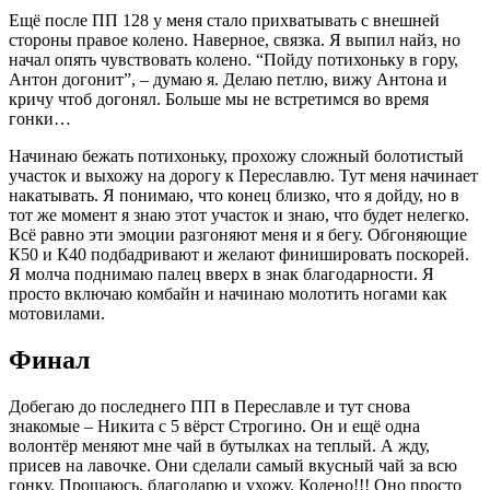
Ещё после ПП 128 у меня стало прихватывать с внешней
стороны правое колено. Наверное, связка. Я выпил найз, но
начал опять чувствовать колено. “Пойду потихоньку в гору,
Антон догонит”, – думаю я. Делаю петлю, вижу Антона и
кричу чтоб догонял. Больше мы не встретимся во время
гонки…
Начинаю бежать потихоньку, прохожу сложный болотистый
участок и выхожу на дорогу к Переславлю. Тут меня начинает
накатывать. Я понимаю, что конец близко, что я дойду, но в
тот же момент я знаю этот участок и знаю, что будет нелегко.
Всё равно эти эмоции разгоняют меня и я бегу. Обгоняющие
К50 и К40 подбадривают и желают финишировать поскорей.
Я молча поднимаю палец вверх в знак благодарности. Я
просто включаю комбайн и начинаю молотить ногами как
мотовилами.
Финал
Добегаю до последнего ПП в Переславле и тут снова
знакомые – Никита с 5 вёрст Строгино. Он и ещё одна
волонтёр меняют мне чай в бутылках на теплый. А жду,
присев на лавочке. Они сделали самый вкусный чай за всю
гонку. Прощаюсь, благодарю и ухожу. Колено!!! Оно просто