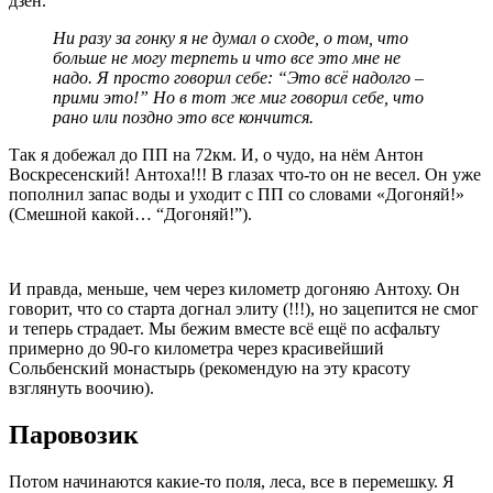
дзен.
Ни разу за гонку я не думал о сходе, о том, что
больше не могу терпеть и что все это мне не
надо. Я просто говорил себе: “Это всё надолго –
прими это!” Но в тот же миг говорил себе, что
рано или поздно это все кончится.
Так я добежал до ПП на 72км. И, о чудо, на нём Антон
Воскресенский! Антоха!!! В глазах что-то он не весел. Он уже
пополнил запас воды и уходит с ПП со словами «Догоняй!»
(Смешной какой… “Догоняй!”).
И правда, меньше, чем через километр догоняю Антоху. Он
говорит, что со старта догнал элиту (!!!), но зацепится не смог
и теперь страдает. Мы бежим вместе всё ещё по асфальту
примерно до 90-го километра через красивейший
Сольбенский монастырь (рекомендую на эту красоту
взглянуть воочию).
Паровозик
Потом начинаются какие-то поля, леса, все в перемешку. Я