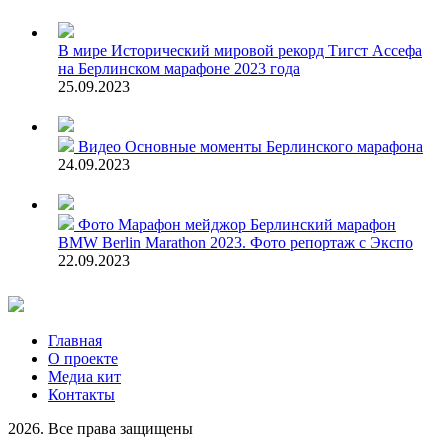
В мире
Исторический мировой рекорд Тигст Ассефа
на Берлинском марафоне 2023 года
25.09.2023
Видео
Основные моменты Берлинского марафона
24.09.2023
Фото
Марафон мейджор Берлинский марафон
BMW Berlin Marathon 2023. Фото репортаж с Экспо
22.09.2023
Главная
О проекте
Медиа кит
Контакты
2026. Все права защищены