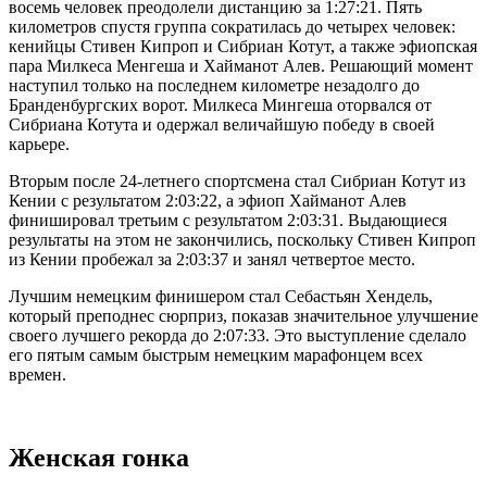
восемь человек преодолели дистанцию ​​за 1:27:21. Пять
километров спустя группа сократилась до четырех человек:
кенийцы Стивен Кипроп и Сибриан Котут, а также эфиопская
пара Милкеса Менгеша и Хайманот Алев. Решающий момент
наступил только на последнем километре незадолго до
Бранденбургских ворот. Милкеса Мингеша оторвался от
Сибриана Котута и одержал величайшую победу в своей
карьере.
Вторым после 24-летнего спортсмена стал Сибриан Котут из
Кении с результатом 2:03:22, а эфиоп Хайманот Алев
финишировал третьим с результатом 2:03:31. Выдающиеся
результаты на этом не закончились, поскольку Стивен Кипроп
из Кении пробежал за 2:03:37 и занял четвертое место.
Лучшим немецким финишером стал Себастьян Хендель,
который преподнес сюрприз, показав значительное улучшение
своего лучшего рекорда до 2:07:33. Это выступление сделало
его пятым самым быстрым немецким марафонцем всех
времен.
Женская гонка