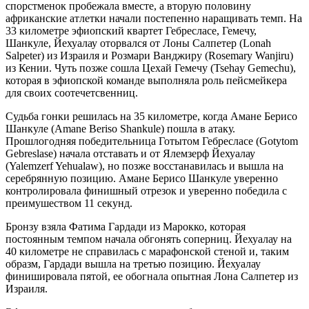
спорстменок пробежала вместе, а вторую половину
африканские атлетки начали постепенно наращивать темп. На
33 километре эфиопский квартет Гебресласе, Гемечу,
Шанкуле, Йехуалау оторвался от Лоны Салпетер (Lonah
Salpeter) из Израиля и Розмари Ванджиру (Rosemary Wanjiru)
из Кении. Чуть позже сошла Цехай Гемечу (Tsehay Gemechu),
которая в эфиопской команде выполняла роль пейсмейкера
для своих соотечетсвенниц.
Судьба гонки решилась на 35 километре, когда Амане Берисо
Шанкуле (Amane Beriso Shankule) пошла в атаку.
Прошлогодняя победительница Готытом Гебресласе (Gotytom
Gebreslase) начала отставать и от Ялемзерф Йехуалау
(Yalemzerf Yehualaw), но позже восстанавилась и вышла на
серебрянную позицию. Амане Берисо Шанкуле уверенно
контролировала финишный отрезок и уверенно победила с
преимушеством 11 секунд.
Бронзу взяла Фатима Гардади из Марокко, которая
постоянным темпом начала обгонять соперниц. Йехуалау на
40 километре не справилась с марафонской стеной и, таким
образм, Гардади вышла на третью позицию. Йехуалау
финишировала пятой, ее обогнала опытная Лона Салпетер из
Израиля.