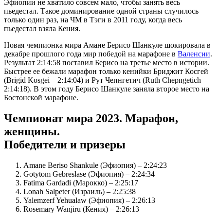
Эфиопии не хватило совсем мало, чтобы занять весь
пьедестал. Такое доминирование одной страны случилось
только один раз, на ЧМ в Тэги в 2011 году, когда весь
пьедестал взяла Кения.
Новая чемпионка мира Амане Берисо Шанкуле шокировала в
декабре прошлого года мир победой на марафоне в
Валенсии
.
Результат 2:14:58 поставил Берисо на третье место в истории.
Быстрее ее бежали марафон только кенийки Бриджит Косгей
(Brigid Kosgei – 2:14:04) и Рут Чепнгетич (Ruth Chepngetich –
2:14:18). В этом году Берисо Шанкуле заняла второе место на
Бостонской марафоне.
Чемпионат мира 2023. Марафон,
женщины.
Победители и призеры
Amane Beriso Shankule (Эфиопия) – 2:24:23
Gotytom Gebreslase (Эфиопия) – 2:24:34
Fatima Gardadi (Марокко) – 2:25:17
Lonah Salpeter (Израиль) – 2:25:38
Yalemzerf Yehualaw (Эфиопия) – 2:26:13
Rosemary Wanjiru (Кения) – 2:26:13