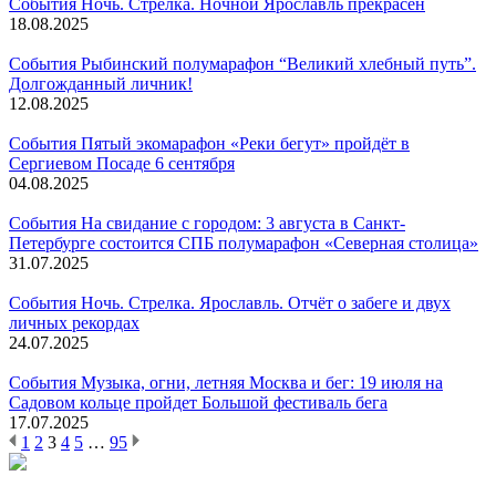
События
Ночь. Стрелка. Ночной Ярославль прекрасен
18.08.2025
События
Рыбинский полумарафон “Великий хлебный путь”.
Долгожданный личник!
12.08.2025
События
Пятый экомарафон «Реки бегут» пройдёт в
Сергиевом Посаде 6 сентября
04.08.2025
События
На свидание с городом: 3 августа в Санкт-
Петербурге состоится СПБ полумарафон «Северная столица»
31.07.2025
События
Ночь. Стрелка. Ярославль. Отчёт о забеге и двух
личных рекордах
24.07.2025
События
Музыка, огни, летняя Москва и бег: 19 июля на
Садовом кольце пройдет Большой фестиваль бега
17.07.2025
1
2
3
4
5
…
95