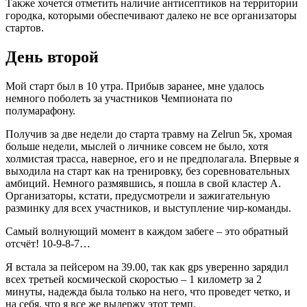
Также хочется отметить наличие антисептиков на территории
городка, которыми обеспечивают далеко не все организаторы
стартов.
День второй
Мой старт был в 10 утра. Прибыв заранее, мне удалось
немного поболеть за участников Чемпионата по
полумарафону.
Получив за две недели до старта травму на Zelrun 5к, хромая
больше недели, мыслей о личнике совсем не было, хотя
холмистая трасса, наверное, его и не предполагала. Впервые я
выходила на старт как на тренировку, без соревновательных
амбиций. Немного размявшись, я пошла в свой кластер А.
Организаторы, кстати, предусмотрели и зажигательную
разминку для всех участников, и выступление чир-команды.
Самый волнующий момент в каждом забеге – это обратный
отсчёт! 10-9-8-7…
Я встала за пейсером на 39.00, так как gps уверенно зарядил
всех третьей космической скоростью – 1 километр за 2
минуты, надежда была только на него, что проведет четко, и
на себя, что я все же выдержу этот темп.