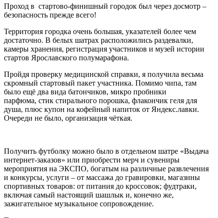
Проход в
стартово-финишный городок был через досмотр –
безопасность прежде всего!
Территория городка очень большая, указателей более чем
достаточно. В белых шатрах расположились раздевалки,
камеры хранения, регистрация участников и музей истории
стартов Ярославского полумарафона.
Пройдя проверку медицинской справки, я получила весьма
скромный стартовый пакет участника. Помимо чипа, там
было ещё два вида батончиков, микро пробники
парфюма,
стик стирального порошка, флакончик геля для
душа, плюс купон на кофейный напиток от Яндекс.лавки.
Очереди не было, организация чёткая.
Получить футболку можно было в отдельном шатре «Выдача
интернет-заказов» или приобрести мерч и сувениры
мероприятия на ЭКСПО, богатым на различные развлечения
и конкурсы, услуги – от массажа до гравировки, магазины
спортивных товаров: от питания до кроссовок; фудтраки,
включая самый настоящий шашлык и, конечно же,
зажигательное музыкальное сопровождение.