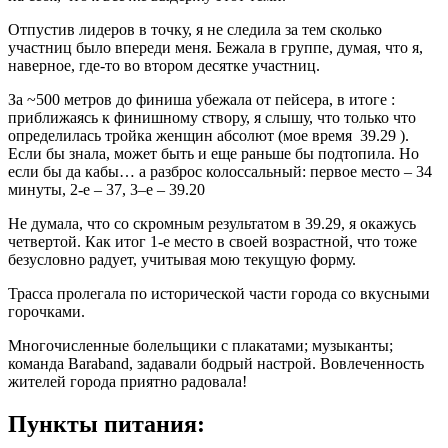
Отпустив лидеров в точку, я не следила за тем сколько
участниц было впереди меня. Бежала в группе, думая, что я,
наверное, где-то во втором десятке участниц.
За ~500 метров до финиша убежала от пейсера, в итоге :
приближаясь к финишному створу, я слышу, что только что
определилась тройка женщин абсолют (мое время
39.29 ).
Если бы знала, может быть и еще раньше бы подтопила. Но
если бы да кабы… а разброс колоссальный: первое место – 34
минуты, 2-е – 37, 3–е – 39.20
Не думала, что со скромным результатом в 39.29, я окажусь
четвертой. Как итог 1-е место в своей возрастной, что тоже
безусловно радует, учитывая мою текущую форму.
Трасса пролегала по исторической части города со вкусными
горочками.
Многочисленные болельщики с плакатами; музыканты;
команда Baraband, задавали бодрый настрой. Вовлеченность
жителей города приятно радовала!
Пункты питания: