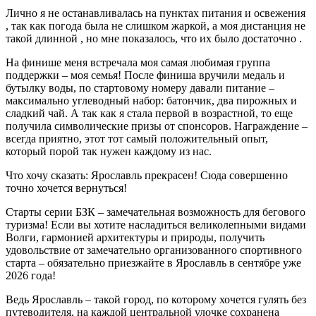
Лично я не останавливалась на пунктах питания и освежения
, так как погода была не слишком жаркой, а моя дистанция не
такой длинной , но мне показалось, что их было достаточно .
На финише меня встречала моя самая любимая группа
поддержки – моя семья! После финиша вручили медаль и
бутылку воды, по стартовому номеру давали питание –
максимально углеводный
набор: батончик, два пирожных и
сладкий чай. А так как я стала первой в возрастной, то еще
получила символические призы от спонсоров. Награждение –
всегда приятно, этот тот самый положительный опыт,
который порой так нужен каждому из нас.
Что хочу сказать: Ярославль прекрасен! Сюда совершенно
точно хочется вернуться!
Старты серии БЗК – замечательная возможность для бегового
туризма! Если вы хотите насладиться великолепными видами
Волги, гармонией архитектуры и природы, получить
удовольствие от замечательно организованного спортивного
старта – обязательно приезжайте в Ярославль в сентябре уже
2026 года!
Ведь Ярославль – такой город, по которому хочется гулять без
путеводителя, на каждой центральной улочке сохранена