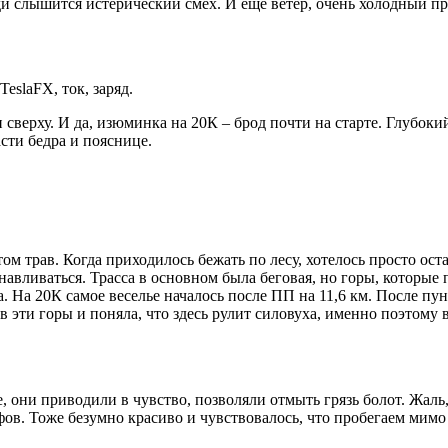
зади слышится истерический смех. И ещё ветер, очень холодный 
eslaFX, ток, заряд.
 сверху. И да, изюминка на 20К – брод почти на старте. Глубоки
сти бедра и пояснице.
том трав. Когда приходилось бежать по лесу, хотелось просто ост
навливаться. Трасса в основном была беговая, но горы, которые
На 20К самое веселье началось после ПП на 11,6 км. После пункта
в эти горы и поняла, что здесь рулит силовуха, именно поэтому 
они приводили в чувство, позволяли отмыть грязь болот. Жаль, 
ов. Тоже безумно красиво и чувствовалось, что пробегаем мимо