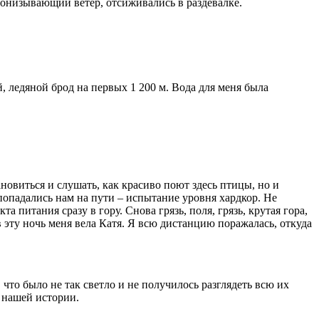
пронизывающий ветер, отсиживались в раздевалке.
й, ледяной брод на первых 1 200 м. Вода для меня была
ановиться и слушать, как красиво поют здесь птицы, но и
 попадались нам на пути – испытание уровня хардкор. Не
 питания сразу в гору. Снова грязь, поля, грязь, крутая гора,
в эту ночь меня вела Катя. Я всю дистанцию поражалась, откуда
что было не так светло и не получилось разглядеть всю их
 нашей истории.