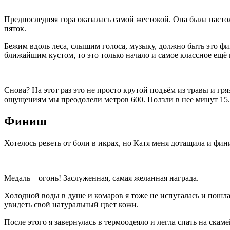
Предпоследняя гора оказалась самой жестокой. Она была настол
пяток.
Бежим вдоль леса, слышим голоса, музыку, должно быть это фи
ближайшим кустом, то это только начало и самое классное ещё 
Снова? На этот раз это не просто крутой подъём из травы и гряз
ощущениям мы преодолели метров 600. Ползли в нее минут 15. 
Финиш
Хотелось реветь от боли в икрах, но Катя меня дотащила и фи
Медаль – огонь! Заслуженная, самая желанная награда.
Холодной воды в душе и комаров я тоже не испугалась и пошла 
увидеть свой натуральный цвет кожи.
После этого я завернулась в термоодеяло и легла спать на ск