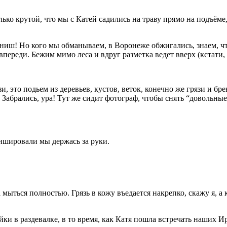
ько крутой, что мы с Катей садились на траву прямо на подъёме
ниш! Но кого мы обманываем, в Воронеже обжигались, знаем, чт
впереди. Бежим мимо леса и вдруг разметка ведет вверх (кстати
и, это подьем из деревьев, кустов, веток, конечно же грязи и бре
Забрались, ура! Тут же сидит фотограф, чтобы снять “довольные
нишировали мы держась за руки.
мыться полностью. Грязь в кожу въедается накрепко, скажу я, а
амейки в раздевалке, в то время, как Катя пошла встречать наш