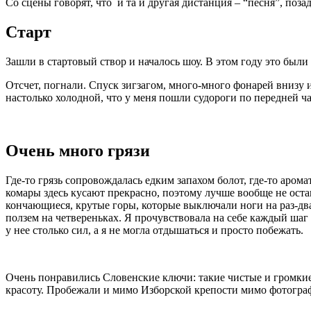
Со сцены говорят, что
и та и другая дистанция – “песня”, по
Старт
Зашли в стартовый створ и началось шоу. В этом году это были T
Отсчет, погнали. Спуск зигзагом, много-много фонарей внизу и
настолько холодной, что у меня пошли судороги по передней ча
Очень много грязи
Где-то грязь сопровождалась едким запахом болот, где-то арома
комары здесь кусают прекрасно, поэтому лучше вообще не оста
кончающиеся, крутые горы, которые выключали ноги на раз-два. 
ползем на четвереньках. Я прочувствовала на себе каждый шаг 
у нее столько сил, а я не могла отдышаться и просто побежать.
Очень понравились Словенские ключи: такие чистые и громкие, 
красоту. Пробежали и мимо Изборской крепости мимо фотограф