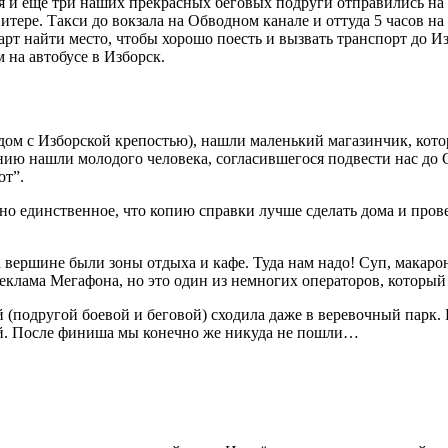
а я и еще три наших прекрасных беговых подруги отправились на
итере. Такси до вокзала на Обводном канале и оттуда 5 часов на
карт найти место, чтобы хорошо поесть и вызвать транспорт до И
 на автобусе в Изборск.
дом с Изборской крепостью), нашли маленький магазинчик, кото
нию нашли молодого человека, согласившегося подвести нас до С
от”.
 но единственное, что копию справки лучше сделать дома и пров
а вершине были зоны отдыха и кафе. Туда нам надо! Суп, макаро
 реклама Мегафона, но это один из немногих операторов, которы
й (подругой боевой и беговой) сходила даже в веревочный парк.
й. После финиша мы конечно же никуда не пошли…