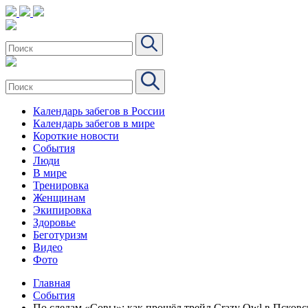
Календарь забегов в России
Календарь забегов в мире
Короткие новости
События
Люди
В мире
Тренировка
Женщинам
Экипировка
Здоровье
Беготуризм
Видео
Фото
Главная
События
По следам «Совы»: как прошёл трейл Crazy Owl в Псковск