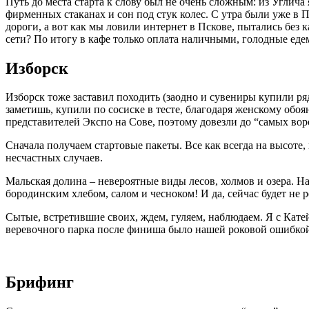
Путь до места старта к слову был не очень сложным: из Углич
фирменных стаканах и сон под стук колес. С утра были уже в П
дороги, а вот как мы ловили интернет в Пскове, пытались без 
сети? По итогу в кафе только оплата наличными, голодные едем
Изборск
Изборск тоже заставил походить (заодно и сувениры купили ря
заметишь, купили по сосиске в тесте, благодаря женскому обоя
представителей Экспо на Сове, поэтому довезли до “самых вор
Сначала получаем стартовые пакеты. Все как всегда на высоте,
несчастных случаев.
Мальская долина – невероятные виды лесов, холмов и озера. Н
бородинским хлебом, салом и чесноком! И да, сейчас будет не
Сытые, встретившие своих, ждем, гуляем, наблюдаем. Я с Кате
веревочного парка после финиша было нашей роковой ошибко
Брифинг