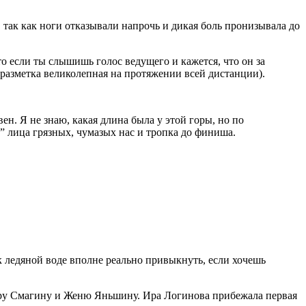
, так как ноги отказывали напрочь и дикая боль пронизывала до
о если ты слышишь голос ведущего и кажется, что он за
, разметка великолепная на протяжении всей дистанции).
вен. Я не знаю, какая длина была у этой горы, но по
” лица грязных, чумазых нас и тропка до финиша.
 к ледяной воде вполне реально привыкнуть, если хочешь
их Иру Смагину и Женю Яньшину. Ира Логинова прибежала первая