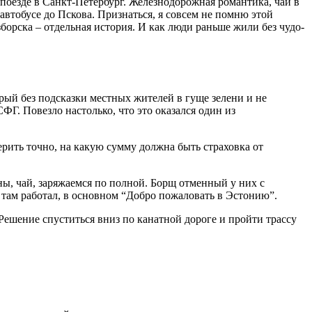
 поезде в Санкт-Петербург. Железнодорожная романтика, чай в
 автобусе до Пскова. Признаться, я совсем не помню этой
зборска – отдельная история. И как люди раньше жили без чудо-
рый без подсказки местных жителей в гуще зелени и не
ФГ. Повезло настолько, что это оказался один из
ерить точно, на какую сумму должна быть страховка от
ны, чай, заряжаемся по полной. Борщ отменный у них с
й там работал, в основном “Добро пожаловать в Эстонию”.
 Решение спуститься вниз по канатной дороге и пройти трассу