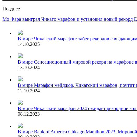
Позднее
Мо Фара выиграл Чикаго марафон и установил новый рекорд 
В мире
Чикагский марафон: забег рекордов с выдающи
14.10.2025
В мире
Сенсациоцонный мировой рекорд на марафоне в
13.10.2024
В мире
Марафон мейджор, Чикагский марафон, почтит 
12.10.2024
В мире
Чикагский марафон 2024 ожидает рекордное кол
08.12.2023
В мире
Bank of America Chicago Marathon 2023. Мировой