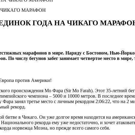
ОЕДИНОК ГОДА НА ЧИКАГО МАРАФО
престижных марафонов в мире. Наряду с Бостоном, Нью-Йорк
. По числу бегунов забег занимает четвертое место в мире,
 Европа против Америки!
ого происхождения Мо Фара (Sir Mo Farah). Этот 35-летний бег
мпийского чемпиона – 5000 и 10000 метров. В последнее время
у Фара занял третье место с личным рекордом 2:06:22, что на 2
ьный рекорд.
ой битве в Чикаго. Он уже долгое время находится на американс
ационального рекорда ему уже недостаточно, и хочет атаковать 
корда норвежца Моэна, но прежде всего самого себя.