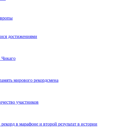
Европы
мися достижениями
 Чикаго
память мирового рекордсмена
ичество участников
 рекорд в марафоне и второй результат в истории