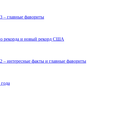
3 – главные фавориты
го рекорда и новый рекорд США
 – интересные факты и главные фавориты
 года