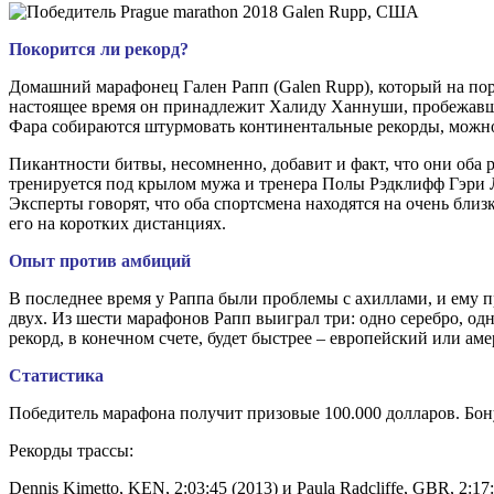
Покорится ли рекорд?
Домашний марафонец Гален Рапп (Galen Rupp), который на пор
настоящее время он принадлежит Халиду Ханнуши, пробежавшему
Фара собираются штурмовать континентальные рекорды, можно
Пикантности битвы, несомненно, добавит и факт, что они оба 
тренируется под крылом мужа и тренера Полы Рэдклифф Гэри Л
Эксперты говорят, что оба спортсмена находятся на очень бли
его на коротких дистанциях.
Опыт против амбиций
В последнее время у Раппа были проблемы с ахиллами, и ему 
двух. Из шести марафонов Рапп выиграл три: одно серебро, од
рекорд, в конечном счете, будет быстрее – европейский или ам
Статистика
Победитель марафона получит призовые 100.000 долларов. Бонус
Рекорды трассы:
Dennis Kimetto, KEN, 2:03:45 (2013) и Paula Radcliffe, GBR, 2:17