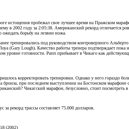
оге истощения пробежал свое лучшее время на Пражском марафон
 в 2002 году за 2:05:38. Американский рекорд отличается ровн
 ожидать борьбу на лезвии ножа.
ранее тренировались под руководством контроверзного Альберто
оуа (Gary Lough). Качество работы тренера подтверждает пока 
зком уровне готовности. Рапп прибывает в Чикаго как действую
пришлось корректировать тренировки. Однако у него гораздо бо
на бронза, при последнем выступлении на Бостонском марафоне 
ериканский? Чикагский марафон, безусловно, стоит посмотреть в 
 за рекорд трассы составляет 75.000 долларов.
:18 (2002)