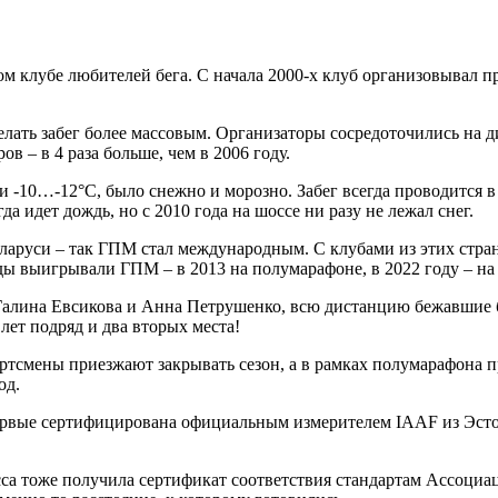
м клубе любителей бега. С начала 2000-х клуб организовывал п
елать забег более массовым. Организаторы сосредоточились на ди
 – в 4 раза больше, чем в 2006 году.
 -10…-12°C, было снежно и морозно. Забег всегда проводится в
а идет дождь, но с 2010 года на шоссе ни разу не лежал снег.
Беларуси – так ГПМ стал международным. С клубами из этих стр
ды выигрывали ГПМ – в 2013 на полумарафоне, в 2022 году – на
 Галина Евсикова и Анна Петрушенко, всю дистанцию бежавшие бо
 лет подряд и два вторых места!
ртсмены приезжают закрывать сезон, а в рамках полумарафона п
од.
первые сертифицирована официальным измерителем IAAF из Эсто
трасса тоже получила сертификат соответствия стандартам Ассоц