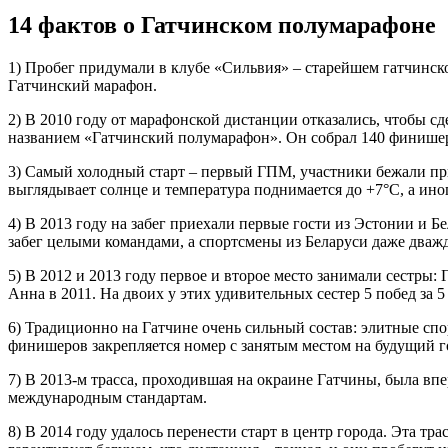
14 фактов о Гатчинском полумарафоне
1) Пробег придумали в клубе «Сильвия» – старейшем гатчинско
Гатчинский марафон.
2) В 2010 году от марафонской дистанции отказались, чтобы сд
названием «Гатчинский полумарафон». Он собрал 140 финишеров
3) Самый холодный старт – первый ГПМ, участники бежали при
выглядывает солнце и температура поднимается до +7°C, а иногд
4) В 2013 году на забег приехали первые гости из Эстонии и 
забег целыми командами, а спортсмены из Беларуси даже дваж
5) В 2012 и 2013 году первое и второе место занимали сестры:
Анна в 2011. На двоих у этих удивительных сестер 5 побед за 5
6) Традиционно на Гатчине очень сильный состав: элитные спо
финишеров закрепляется номер с занятым местом на будущий г
7) В 2013-м трасса, проходившая на окраине Гатчины, была в
международным стандартам.
8) В 2014 году удалось перенести старт в центр города. Эта 