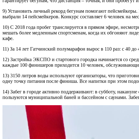
гарантирует бегунам, что дистанция – точная, и они пробегут 
9) Установить личный рекорд бегунам помогают пейсмейкеры. 
выбрали 14 пейсмейкеров. Конкурс составляет 6 человек на мес
10) С 2018 года пробег транслируется в прямом эфире, несмотр
мешать более медленным спортсменам, когда их обгоняют лидеры.
кафе.
11) За 14 лет Гатчинский полумарафон вырос в 110 раз: с 40 до
12) Застройка ЭКСПО и стартового городка начинается со среды
каждые 100 финишеров приходится 10 человек, обслуживающих 
13) 3150 литров воды используют организаторы, что приготови
одну точку питания после финиша. Все напитки при этом подо
14) Забег в городе активно поддерживают: в субботу, накануне
пользуются муниципальной баней и бассейном с саунами. Забег