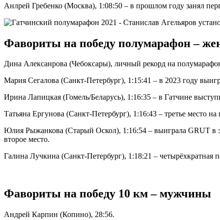
Анлрей Гребенко (Москва), 1:08:50 – в прошлом году занял пер
Фавориты на победу полумарафон – ж
Дина Алексанрова (Чебоксары), личный рекорд на полумарафоне
Мария Сегалова (Санкт-Петербург), 1:15:41 – в 2023 году выи
Ирина Лапицкая (Гомель/Беларусь), 1:16:35 – в Гатчине выступи
Татьяна Ергунова (Санкт-Петербург), 1:16:43 – третье место н
Юлия Рыжанкова (Старый Оскол), 1:16:54 – выиграла GRUT в эт
второе место.
Галина Лучкина (Санкт-Петербург), 1:18:21 – четырёхкратная п
Фавориты на победу 10 км – мужчины
Андрей Карпин (Копино), 28:56.