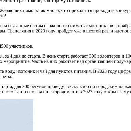
именно то расстояние, к которому готовились.
Желающих помочь так много, что приходится проводить конкурсн
то!
я на связанные с этим сложности: снимать с мотоциклов в ноябре
 Трансляция в 2023 году пройдет уже в шестой раз, и идет она н
 4500 участников.
, за 4 дня до старта. В день старта работает 300 волонтеров и 
мероприятие. Часть из них работает над организацией полумар
ть воду, изотоник и чай для пунктов питания. В 2023 году цифр
греты.
 старта, для 300 бегунов проведут экскурсию по городским парк
 настолько тесно связан с городом, что в 2023 году открылся м