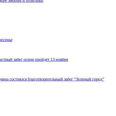
море эмоций и позитива!
ресенье
стрый забег осени пройдет 13 ноября
атчина состоялся благотворительный забег “Зеленый город”