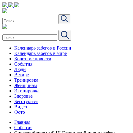
Календарь забегов в России
Календарь забегов в мире
Короткие новости
События
Люди
В мире
Тренировка
Женщинам
Экипировка
Здоровье
Беготуризм
Видео
Фото
Главная
События
Сногсшибательный IX Гатчинский полумарафон