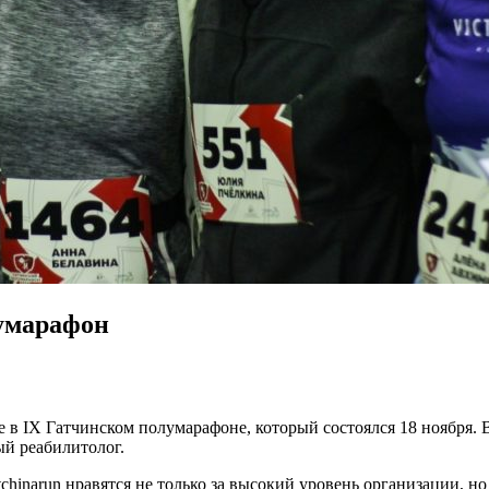
умарафон
е в IX Гатчинском полумарафоне, который состоялся 18 ноября.
ый реабилитолог.
tchinarun нравятся не только за высокий уровень организации, н