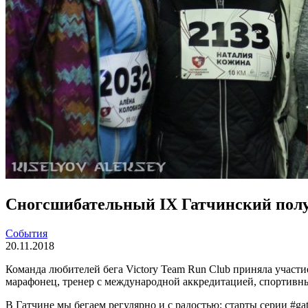
Сногсшибательный IX Гатчинский пол
События
20.11.2018
Команда любителей бега Victory Team Run Club приняла участи
марафонец, тренер с международной аккредитацией, спортивн
В Гатчине мы бегаем регулярно и с радостью: старты серии #ga