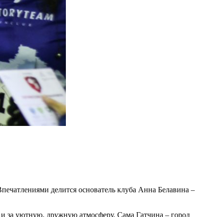
 Впечатлениями делится основатель клуба Анна Белавина –
о и за уютную, дружную атмосферу. Сама Гатчина – город