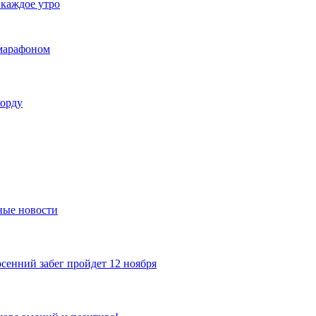
 каждое утро
умарафоном
корду
ные новости
сенний забег пройдет 12 ноября