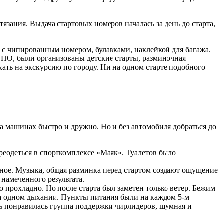
язания. Выдача стартовых номеров началась за день до старта,
с чипированным номером, булавками, наклейкой для багажа.
ЭКСПО, были организованы детские старты, разминочная
хать на экскурсию по городу. Ни на одном старте подобного
на машинах быстро и дружно. Но и без автомобиля добраться до
ереодеться в спорткомплексе «Маяк». Туалетов было
ичное. Музыка, общая разминка перед стартом создают ощущение
намеченного результата.
о прохладно. Но после старта был заметен только ветер. Бежим
 на одном дыхании. Пункты питания были на каждом 5-м
нь понравилась группа поддержки чирлидеров, шумная и