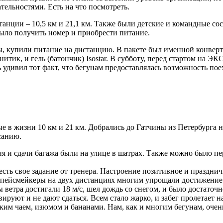
ельностями. Есть на что посмотреть.
нции – 10,5 км и 21,1 км. Также были детские и командные сост
было получить номер и приобрести питание.
, купили питание на дистанцию. В пакете был именной конверт 
гнитик, и гель (батончик) Isostar. В субботу, перед стартом на 
 удивил тот факт, что бегунам предоставлялась возможность пое
вые в жизни 10 км и 21 км. Добрались до Гатчины из Петербурга 
санию.
ния и сдачи багажа были на улице в шатрах. Также можно было п
 есть свое задание от тренера. Настроение позитивное и праздн
 пейсмейкеры на двух дистанциях многим упрощали достижение 
ветра достигали 18 м/с, шел дождь со снегом, и было достаточн
вируют и не дают сдаться. Всем стало жарко, и забег пролетает
ким чаем, изюмом и бананами. Нам, как и многим бегунам, оче