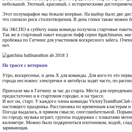
небольшой. Уютный, красивый, с историческими достопримечат
Этот полумарафон мы бежали впервые. На выбор было две диста
что снизило риск столпотворения. В день гонки также можно 
На ЭКСПО в субботу наша команда получила стартовые пакеты
Так же в стартовый пакет входили бафф серии #gatchinarun, ма
пробежка по Гатчине для участников воскресного забега. Очень
нет.
По трассе с ветерком
Утро, воскресенье, и день X для команды. Для кого-то это пер
города несложно: электрички и автобусы ходят часто, по распи
Приехали мы в Гатчину за час до старта. Места для переодева
предостаточно и в стартовом городке, и на трассе.
И вот он, старт. У каждого члена команды VictoryTeamRunClub
настоящего праздника. Расстановка по временным кластерам и
Погода выдалась, в прямом смысле, сногсшибательной. Порывы 
по городу, музыка играет, группы поддержки с плакатами моти
километре. Можно было подкрепиться изотоником, водой, слад
заряжающая.