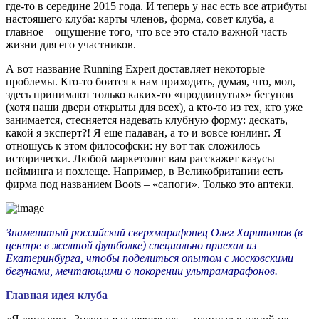
где-то в середине 2015 года. И теперь у нас есть все атрибуты
настоящего клуба: карты членов, форма, совет клуба, а
главное – ощущение того, что все это стало важной часть
жизни для его участников.
А вот название Running Expert доставляет некоторые
проблемы. Кто-то боится к нам приходить, думая, что, мол,
здесь принимают только каких-то «продвинутых» бегунов
(хотя наши двери открыты для всех), а кто-то из тех, кто уже
занимается, стесняется надевать клубную форму: дескать,
какой я эксперт?! Я еще падаван, а то и вовсе юнлинг. Я
отношусь к этом философски: ну вот так сложилось
исторически. Любой маркетолог вам расскажет казусы
нейминга и похлеще. Например, в Великобритании есть
фирма под названием Boots – «сапоги». Только это аптеки.
Знаменитый российский сверхмарафонец Олег Харитонов (в
центре в желтой футболке) специально приехал из
Екатеринбурга, чтобы поделиться опытом с московскими
бегунами, мечтающими о покорении ультрамарафонов.
Главная идея клуба