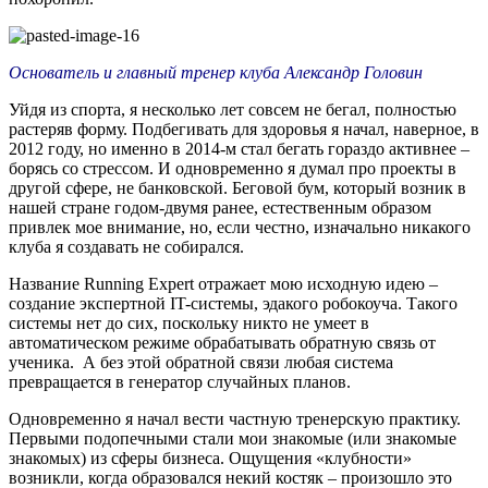
Основатель и главный тренер клуба Александр Головин
Уйдя из спорта, я несколько лет совсем не бегал, полностью
растеряв форму. Подбегивать для здоровья я начал, наверное, в
2012 году, но именно в 2014-м стал бегать гораздо активнее –
борясь со стрессом. И одновременно я думал про проекты в
другой сфере, не банковской. Беговой бум, который возник в
нашей стране годом-двумя ранее, естественным образом
привлек мое внимание, но, если честно, изначально никакого
клуба я создавать не собирался.
Название Running Expert отражает мою исходную идею –
создание экспертной IT-системы, эдакого робокоуча. Такого
системы нет до сих, поскольку никто не умеет в
автоматическом режиме обрабатывать обратную связь от
ученика. А без этой обратной связи любая система
превращается в генератор случайных планов.
Одновременно я начал вести частную тренерскую практику.
Первыми подопечными стали мои знакомые (или знакомые
знакомых) из сферы бизнеса. Ощущения «клубности»
возникли, когда образовался некий костяк – произошло это