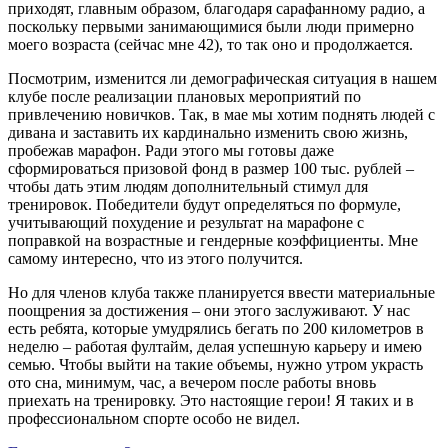
приходят, главным образом, благодаря сарафанному радио, а
поскольку первыми занимающимися были люди примерно
моего возраста (сейчас мне 42), то так оно и продолжается.
Посмотрим, изменится ли демографическая ситуация в нашем
клубе после реализации плановых мероприятий по
привлечению новичков. Так, в мае мы хотим поднять людей с
дивана и заставить их кардинально изменить свою жизнь,
пробежав марафон. Ради этого мы готовы даже
сформироваться призовой фонд в размер 100 тыс. рублей –
чтобы дать этим людям дополнительный стимул для
тренировок. Победители будут определяться по формуле,
учитывающий похудение и результат на марафоне с
поправкой на возрастные и гендерные коэффициенты. Мне
самому интересно, что из этого получится.
Но для членов клуба также планируется ввести материальные
поощрения за достижения – они этого заслуживают. У нас
есть ребята, которые умудрялись бегать по 200 километров в
неделю – работая фултайм, делая успешную карьеру и имею
семью. Чтобы выйти на такие объемы, нужно утром украсть
ото сна, минимум, час, а вечером после работы вновь
приехать на тренировку. Это настоящие герои! Я таких и в
профессиональном спорте особо не видел.