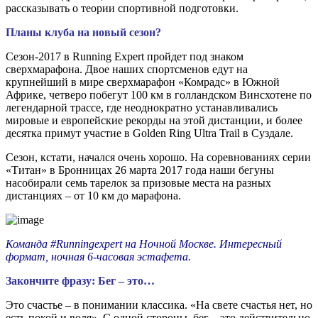
рассказывать о теории спортивной подготовки.
Планы клуба на новый сезон?
Сезон-2017 в Running Expert пройдет под знаком
сверхмарафона. Двое наших спортсменов едут на
крупнейший в мире сверхмарафон «Комрадс» в Южной
Африке, четверо побегут 100 км в голландском Винсхотене по
легендарной трассе, где неоднократно устанавливались
мировые и европейские рекорды на этой дистанции, и более
десятка примут участие в Golden Ring Ultra Trail в Суздале.
Сезон, кстати, начался очень хорошо. На соревнованиях серии
«Титан» в Бронницах 26 марта 2017 года наши бегуны
насобирали семь тарелок за призовые места на разных
дистанциях – от 10 км до марафона.
Команда #Runningexpert на Ночной Москве. Интересный
формат, ночная 6-часовая эстафета.
Закончите фразу: Бег – это…
Это счастье – в понимании классика. «На свете счастья нет, но
есть покой и воля». С одной стороны, бег – это действительно