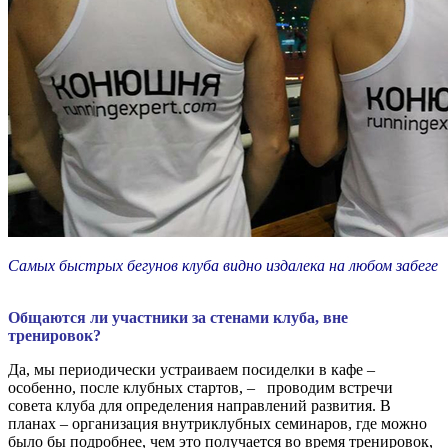
Самых быстрых бегунов клуба видно издалека на любом забеге
Общаются ли участники за стенами клуба, вне
тренировок?
Да, мы периодически устраиваем посиделки в кафе –
особенно, после клубных стартов, – проводим встречи
совета клуба для определения направлений развития. В
планах – организация внутриклубных семинаров, где можно
было бы подробнее, чем это получается во время тренировок,