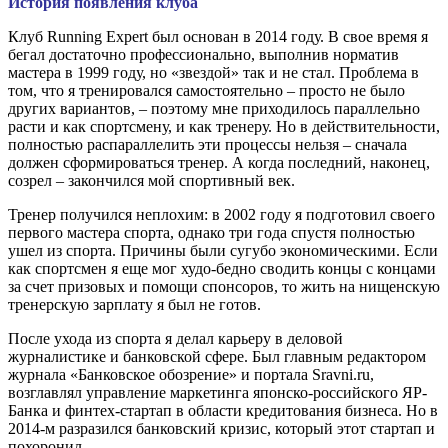
История появления клуба
Клуб Running Expert был основан в 2014 году. В свое время я
бегал достаточно профессионально, выполнив норматив
мастера в 1999 году, но «звездой» так и не стал. Проблема в
том, что я тренировался самостоятельно – просто не было
других вариантов, – поэтому мне приходилось параллельно
расти и как спортсмену, и как тренеру. Но в действительности,
полностью распараллелить эти процессы нельзя – сначала
должен сформироваться тренер. А когда последний, наконец,
созрел – закончился мой спортивный век.
Тренер получился неплохим: в 2002 году я подготовил своего
первого мастера спорта, однако три года спустя полностью
ушел из спорта. Причины были сугубо экономическими. Если
как спортсмен я еще мог худо-бедно сводить концы с концами
за счет призовых и помощи спонсоров, то жить на нищенскую
тренерскую зарплату я был не готов.
После ухода из спорта я делал карьеру в деловой
журналистике и банковской сфере. Был главным редактором
журнала «Банковское обозрение» и портала Sravni.ru,
возглавлял управление маркетинга японско-российского ЯР-
Банка и финтех-стартап в области кредитования бизнеса. Но в
2014-м разразился банковский кризис, который этот стартап и
похоронил.