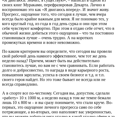
«Я двигаюсь. Значит, я существую», – написал в одной из
своих книг Мураками, перефразировав Декарта. Лично я
воспринимаю это как «Я двигаюсь вперед». И значит живу.
Прогресс, ощущение того, что сегодня я лучше, чем вчера
всегда было крайне важным для меня. Я не понимаю тех, у
кого круглый год, из года в год день сурка и они при этом
себя чувствуют комфортно. При этом я отдаю себе отчет, что в
обычной жизни добиться этого ощущения – что ты постоянно
становишься лучше – очень трудно. А на коротких
промежутках времени и вовсе невозможно.
По каким критерием вы определите, что сегодня вы провели
свой рабочий день намного эффективнее, чем тот же день
неделю назад? Причем, может быть вы действительно
становитесь лучше, но вам не с чем сравнивать. Если работать
долго и добросовестно, то награда в виде карьерного роста,
повышения зарплаты, успеха в своем бизнесе и т.д. и т.п.
своего героя найдет. Но это тоже бывает не всегда или не
всегда справедливо.
А в спорте все по-честному. Сегодня вы, допустим, сделали
«работу» 10 х 1000 м, а неделю назад в том же темпе бежали
лишь 10 х 800 м – и вы сразу понимаете, что стали круче. Во-
первых, это ощущение личного прогресса само по себе
потрясающее, а во-вторых, оно наполняет вас уверенностью,
что вы можете добиться чего угодно в какой угодно сфере и за