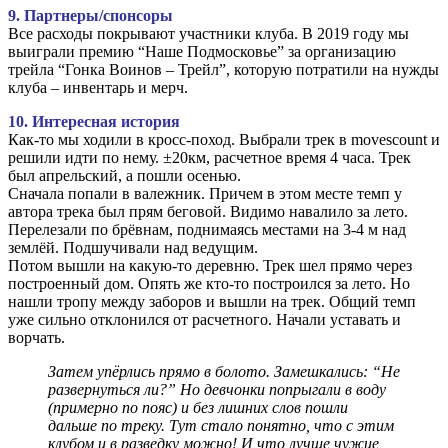
9. Партнеры/спонсоры
Все расходы покрывают участники клуба. В 2019 году мы
выиграли премию “Наше Подмосковье” за организацию
трейла “Гонка Воинов – Трейл”, которую потратили на нужды
клуба – инвентарь и мерч.
10. Интересная история
Как-то мы ходили в кросс-поход. Выбрали трек в movescount и
решили идти по нему. ±20км, расчетное время 4 часа. Трек
был апрельский, а пошли осенью.
Сначала попали в валежник. Причем в этом месте темп у
автора трека был прям беговой. Видимо навалило за лето.
Перелезали по брёвнам, поднимаясь местами на 3-4 м над
землёй. Подшучивали над ведущим.
Потом вышли на какую-то деревню. Трек шел прямо через
построенный дом. Опять же кто-то построился за лето. Но
нашли тропу между заборов и вышли на трек. Общий темп
уже сильно отклонился от расчетного. Начали уставать и
ворчать.
Затем упёрлись прямо в болото. Замешкались: “Не
развернуться ли?” Но девчонки попрыгали в воду
(примерно по пояс) и без лишних слов пошли
дальше по треку. Тут стало понятно, что с этим
клубом и в разведку можно! И что лучше чужие