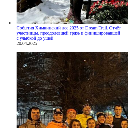
События
Химкинский лес 2025 от Dream Trail. Отчёт
участницы, преодолевшей грязь и финишировавшей
с улыбкой до ушей
20.04.2025