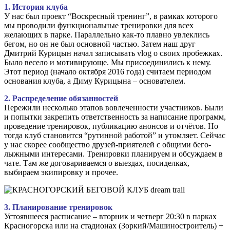
1. История клуба
У нас был проект “Воскресный тренинг”, в рамках которого
мы проводили функциональные тренировки для всех
желающих в парке. Параллельно как-то плавно увлеклись
бегом, но он не был основной частью. Затем наш друг
Дмитрий Курицын начал записывать vlog о своих пробежках.
Было весело и мотивирующе. Мы присоединились к нему.
Этот период (начало октября 2016 года) считаем периодом
основания клуба, а Диму Курицына – основателем.
2. Распределение обязанностей
Пережили несколько этапов вовлеченности участников. Были
и попытки закрепить ответственность за написание программ,
проведение тренировок, публикацию анонсов и отчётов. Но
тогда клуб становится “рутинной работой” и утомляет. Сейчас
у нас скорее сообщество друзей-приятелей с общими бего-
лыжными интересами. Тренировки планируем и обсуждаем в
чате. Там же договариваемся о выездах, посиделках,
выбираем экипировку и прочее.
3. Планирование тренировок
Устоявшееся расписание – вторник и четверг 20:30 в парках
Красногорска или на стадионах (Зоркий/Машиностроитель) +