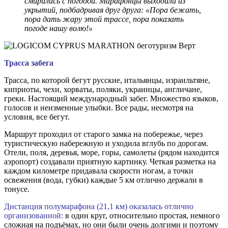
смирились с погодой. Марафонцы выходили из
укрытий, подбадривая друг друга: «Пора бежать,
пора дать жару этой трассе, пора показать
погоде нашу волю!»
Трасса забега
Трасса, по которой бегут русские, итальянцы, израильтяне,
киприоты, чехи, хорваты, поляки, украинцы, англичане,
греки. Настоящий международный забег. Множество языков,
голосов и неизменные улыбки. Все рады, несмотря на
условия, все бегут.
Маршрут проходил от старого замка на побережье, через
туристическую набережную и уходила вглубь по дорогам.
Отели, поля, деревья, море, горы, самолеты (рядом находится
аэропорт) создавали приятную картинку. Четкая разметка на
каждом километре придавала скорости ногам, а точки
освежения (вода, губки) каждые 5 км отлично держали в
тонусе.
Дистанция полумарафона (21,1 км) оказалась отлично
организованной:
в один круг, относительно простая, немного
сложная на подъёмах, но они были очень долгими и поэтому