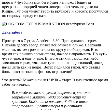
шорты + футболка при беге будет неплохо. Пошел за
прекрасной порцией чикен донера, обязательное дело на
Кипре. Тут они умеют творить вкусноту и красоту, прогулялся
по старому городу и спать.
День забега
Проснулся в 7 утра. А забег в 8:30. Прислушался – гром.
Сначала далеко вроде, позже все ближе и ближе. Сверкали
молнии, потом гром и снова по кругу, но без дождя. В то
время как пришло время старта, начало накрапывать. По чуть-
чуть и еще, и еще, и еще. В итоге стихия разошлась: небо
заволокло серым, тяжелые тучи нависли над головой, дождь
начал лить как из ведра. Ветер поднялся такой, что свалил
большинство знаков, флагов, ограждений.
Что делать? Бежать или нет? 8:30 – старт. В назначенное время
забег не начался.
Все разбежались по углам, кафешкам, кто-то
запрыгнул в машины, куда сдаются вещи на
хранение. Когда часы показали 8:45 все-таки
стартовали. Организаторы и участники