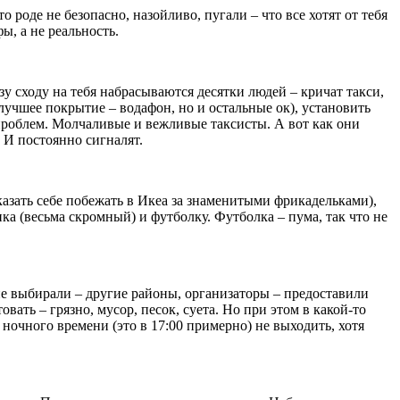
о роде не безопасно, назойливо, пугали – что все хотят от тебя
ы, а не реальность.
зу сходу на тебя набрасываются десятки людей – кричат такси,
лучшее покрытие – водафон, но и остальные ок), установить
 проблем. Молчаливые и вежливые таксисты. А вот как они
. И постоянно сигналят.
казать себе побежать в Икеа за знаменитыми фрикадельками),
ика (весьма скромный) и футболку. Футболка – пума, так что не
огие выбирали – другие районы, организаторы – предоставили
вать – грязно, мусор, песок, суета. Но при этом в какой-то
 ночного времени (это в 17:00 примерно) не выходить, хотя