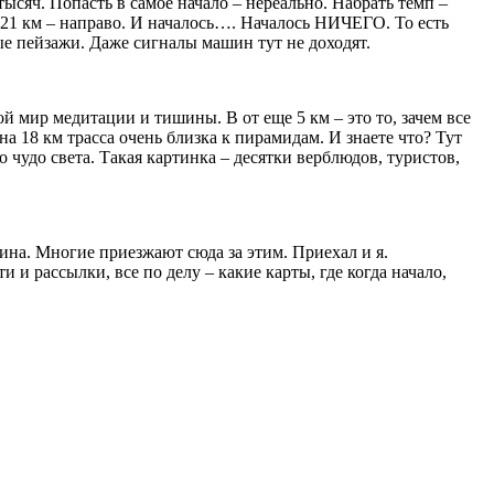
 тысяч. Попасть в самое начало – нереально. Набрать темп –
 – 21 км – направо. И началось…. Началось НИЧЕГО. То есть
ые пейзажи. Даже сигналы машин тут не доходят.
й мир медитации и тишины. В от еще 5 км – это то, зачем все
а 18 км трасса очень близка к пирамидам. И знаете что? Тут
 чудо света. Такая картинка – десятки верблюдов, туристов,
шина. Многие приезжают сюда за этим. Приехал и я.
 и рассылки, все по делу – какие карты, где когда начало,