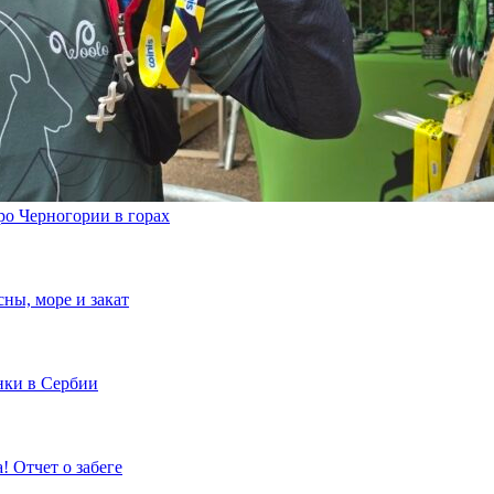
еро Черногории в горах
ны, море и закат
инки в Сербии
a! Отчет о забеге