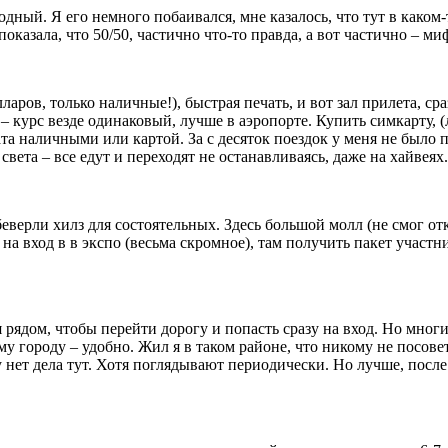
дный. Я его немного побаивался, мне казалось, что тут в каком-т
оказала, что 50/50, частично что-то правда, а вот частично – миф
ров, только наличные!), быстрая печать, и вот зал прилета, сра
 курс везде одинаковый, лучше в аэропорте. Купить симкарту, (
лата наличными или картой. За с десяток поездок у меня не было
вета – все едут и переходят не останавливаясь, даже на хайвеях
верли хилз для состоятельных. Здесь большой молл (не смог от
на вход в в экспо (весьма скромное), там получить пакет участн
лся рядом, чтобы перейти дорогу и попасть сразу на вход. Но мн
 городу – удобно. Жил я в таком районе, что никому не посовето
 нет дела тут. Хотя поглядывают периодически. Но лучше, после