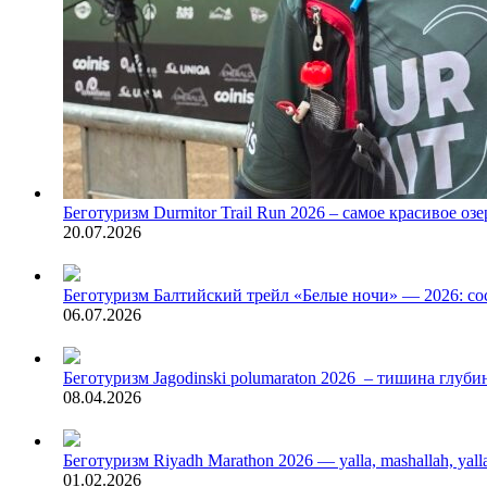
Беготуризм
Durmitor Trail Run 2026 – самое красивое оз
20.07.2026
Беготуризм
Балтийский трейл «Белые ночи» — 2026: сос
06.07.2026
Беготуризм
Jagodinski polumaraton 2026 – тишина глуб
08.04.2026
Беготуризм
Riyadh Marathon 2026 — yalla, mashallah, yall
01.02.2026