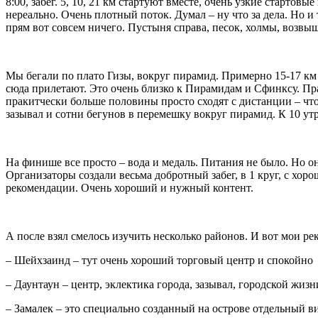
8:00, забег. 5, 10, 21 км стартуют вместе, очень узкие стартов
нереально. Очень плотный поток. Думал – ну что за дела. Но и
прям вот совсем ничего. Пустыня справа, песок, холмы, возвыш
Мы бегали по плато Гизы, вокруг пирамид. Примерно 15-17 км и
сюда прилетают. Это очень близко к Пирамидам и Сфинксу. Прав
пракитчески больше половины просто сходят с дистанции – чтоб
зазывал и сотни бегунов в перемешку вокруг пирамид. К 10 ут
На финише все просто – вода и медаль. Питания не было. Но он
Организаторы создали весьма добротный забег, в 1 круг, с хоро
рекомендации. Очень хороший и нужный контент.
А после взял смелось изучить несколько районов. И вот мои р
– Шейхзаинд – тут очень хороший торговый центр и спокойно
– Даунтаун – центр, эклектика города, зазывал, городской жизн
– Замалек – это специально созданный на острове отдельный ви