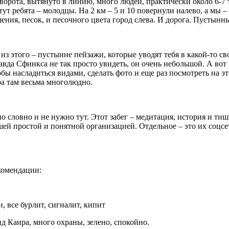
ые ворота, вытянуто в линию, много людей, практически около 6-7
 тут ребята – молодцы. На 2 км – 5 и 10 повернули налево, а мы
ения, песок, и песочного цвета город слева. И дорога. Пустынн
з этого – пустынне пейзажи, которые уводят тебя в какой-то сво
да Сфинкса не так просто увидеть, он очень небольшой. А вот н
ы насладиться видами, сделать фото и еще раз посмотреть на это
ра там весьма многолюдно.
о словно и не нужно тут. Этот забег – медитация, история и ти
шей простой и понятной организацией. Отдельное – это их соцсети
екомендации:
и, все бурлит, сигналит, кипит
д Каира, много охраны, зелено, спокойно.