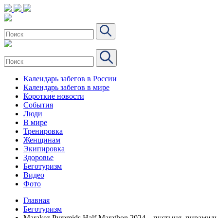
Календарь забегов в России
Календарь забегов в мире
Короткие новости
События
Люди
В мире
Тренировка
Женщинам
Экипировка
Здоровье
Беготуризм
Видео
Фото
Главная
Беготуризм
Marakez Pyramids Half Marathon 2024 – пустыня, пирамиды