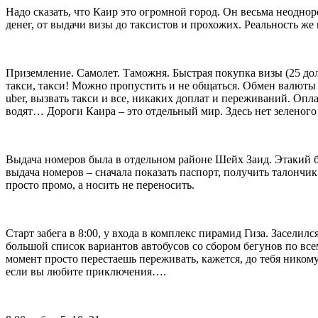
Надо сказать, что Каир это огромной город. Он весьма неодноро
денег, от выдачи визы до таксистов и прохожих. Реальность же п
Приземление. Самолет. Таможня. Быстрая покупка визы (25 долла
такси, такси! Можно пропустить и не общаться. Обмен валюты –
uber, вызвать такси и все, никаких доплат и переживаний. Оп
водят… Дороги Каира – это отдельный мир. Здесь нет зеленого с
Выдача номеров была в отдельном районе Шейх Заид. Этакий бе
выдача номеров – сначала показать паспорт, получить талончик 
просто промо, а носить не переносить.
Старт забега в 8:00, у входа в комплекс пирамид Гиза. Засели
большой список вариантов автобусов со сбором бегунов по всему
момент просто перестаешь переживать, кажется, до тебя никому
если вы любите приключения….