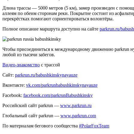
Длина трассы — 5000 метров (5 км), замер произведен с помо
аллеям по обеим сторонам реки. Покрытие состоит из асфальт
перекрёстках помогают сориентироваться волонтёры.
Полное описание маршрута доступно на сайте
parkrun.ru/babus
Чтобы присоединиться к международному движению parkrun нужн
любой из тысячи забегов.
Видео-знакомство
с трассой
Сайт:
parkrun.ru/babushkinskynayauze
Вконтакте:
vk.com/parkrunbabushkinskynayauze
Facebook:
facebook.com/parkrunBabushkinsky
Российский сайт parkrun —
www.parkrun.ru
Глобальный сайт parkrun —
www.parkrun.com
По материалам бегового сообщества
#PolarFoxTeam