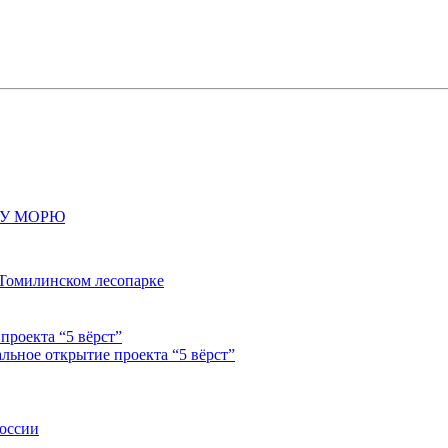
МУ МОРЮ
 Томилинском лесопарке
льное открытие проекта “5 вёрст”
России