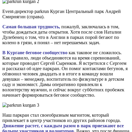
Event-директор parkrun Курган Центральный парк Андрей
Смирнягин (справа).
Самая большая трудность,
пожалуй, заключалась в том,
чтобы дождаться даты открытия. Хотя после слов Наталии
Дулебенец о том, что в Англии в парках порой бегают по
колено в грязи, я понял – нет нерешаемых задач.
В Кургане беговое сообщество
как таковое не сложилось.
Как правило, люди объединяются на время соревнований,
которые проводит Сергей Сыренков. Я встретился с Сергеем
и рассказал об идее паркран. Он помог контактами бегунов, я
обзвонил человек двадцать и в итоге в команду вошли
девушки – менеджер, воспитатель по физкультуре в детском
саду и экономист. Дамы оперативно привлекли к
волонтерству мужчин, и сейчас вокруг субботних пробежек
начинает формироваться беговое сообщество.
Наш паркран стал своеобразным магнитом, который
привлекает в центр участников из других районов города.
Движение растет, с каждым разом в парк приезжают все
больше участников и волонтеров.
Важно, что после финиша