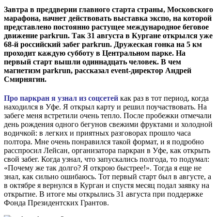
Завтра в преддверии главного старта страны, Московского
марафона, начнет действовать выставка экспо, на которой
представлено постоянно растущее международное беговое
движение parkrun. Так 31 августа в Кургане открылся уже
68-й российский забег parkrun. Дружеская гонка на 5 км
проходит каждую субботу в Центральном парке. На
первый старт вышли одиннадцать человек. В чем
магнетизм parkrun, рассказал еvent-директор Андрей
Смирнягин.
Про паркран я узнал из соцсетей
как раз в тот период, когда
находился в Уфе. Я открыл карту и решил поучаствовать. На
забеге меня встретили очень тепло. После пробежки отмечали
день рождения одного бегунов свежими фруктами и холодной
водичкой: в легких и приятных разговорах прошло часа
полтора. Мне очень понравился такой формат, и я подробно
расспросил Лейсан, организатора паркран в Уфе, как открыть
свой забег. Когда узнал, что запускались полгода, то подумал:
«Почему же так долго? Я открою быстрее!». Тогда я еще не
знал, как сильно ошибаюсь. Тот первый старт был в августе, а
в октябре я вернулся в Курган и спустя месяц подал заявку на
открытие. В итоге мы открылись 31 августа при поддержке
Фонда Президентских Грантов.