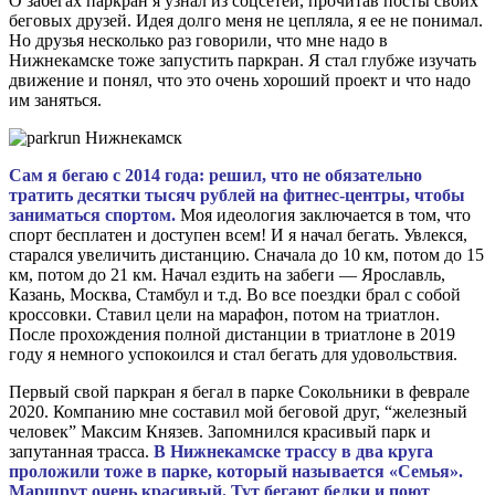
О забегах паркран я узнал из соцсетей, прочитав посты своих
беговых друзей. Идея долго меня не цепляла, я ее не понимал.
Но друзья несколько раз говорили, что мне надо в
Нижнекамске тоже запустить паркран. Я стал глубже изучать
движение и понял, что это очень хороший проект и что надо
им заняться.
Сам я бегаю с 2014 года: решил, что не обязательно
тратить десятки тысяч рублей на фитнес-центры, чтобы
заниматься спортом.
Моя идеология заключается в том, что
спорт бесплатен и доступен всем! И я начал бегать. Увлекся,
старался увеличить дистанцию. Сначала до 10 км, потом до 15
км, потом до 21 км. Начал ездить на забеги — Ярославль,
Казань, Москва, Стамбул и т.д. Во все поездки брал с собой
кроссовки. Ставил цели на марафон, потом на триатлон.
После прохождения полной дистанции в триатлоне в 2019
году я немного успокоился и стал бегать для удовольствия.
Первый свой паркран я бегал в парке Сокольники в феврале
2020. Компанию мне составил мой беговой друг, “железный
человек” Максим Князев. Запомнился красивый парк и
запутанная трасса.
В Нижнекамске трассу в два круга
проложили тоже в парке, который называется «Семья».
Маршрут очень красивый. Тут бегают белки и поют