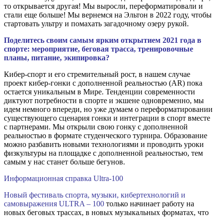
то открывается другая! Мы выросли, переформатировали и
стали еще больше! Мы вернемся на Эльтон в 2022 году, чтобы
стартовать ультру и помахать загадочному озеру рукой.
Поделитесь своим самым ярким открытием 2021 года в
спорте: мероприятие, беговая трасса, тренировочные
планы, питание, экипировка?
Кибер-спорт и его стремительный рост, в нашем случае
проект кибер-гонки с дополненной реальностью (AR) пока
остается уникальным в Мире. Тенденции современности
диктуют потребности в спорте и экшене одновременно, мы
идем немного впереди, но уже думаем о переформатировании
существующего сценария гонки и интеграции в спорт вместе
с партнерами. Мы открыли свою гонку с дополненной
реальностью в формате студенческого турнира. Образование
можно разбавить новыми технологиями и проводить уроки
физкультуры на площадке с дополненной реальностью, тем
самым у нас станет больше бегунов.
Информационная справка Ultra-100
Новый фестиваль спорта, музыки, кибертехнологий и
самовыражения ULTRA – 100
только начинает работу на
новых беговых трассах, в новых музыкальных форматах, что