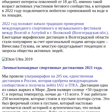
объединит интересы поколений от 18 до 65, именно такой
возраст активных участников бегового сообщества, к которым
в 2022 году подключаются любители соревнований на воде и
на лошадях.
2022 год положит начало традиции проведения
международного спортивного и музыкального фестиваля
между Волгой и Ахтубой в г. Волжский (Волгоградская обл.).
Ежегодные марафонские дистанции в Волгоградской области
стали популярнее за счет оригинальной подачи автора идеи –
Вячеслава Глухова, он зачастую предугадывает тенденции и
запросы общества активных людей.
Личные/командные спортивные достижения 2021 года.
Мы провели
ультрамарафон на 205 км, единственная
дистанция в России, которая одобрена международным
сообществом и получила лейбл IAU и ITRA.
Дистанция одна
из самых жарких в Мире. Днем палящее солнце +50 градусов
С и перепад температур, ночью до +15 всего. У нас работало
250 волонтеров, которые стояли в пустыне полтора суток. Это
был фееричный сезон в пустыне, который настолько
отличается своей историей и аутентичностью, что нельзя