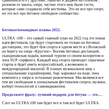
сравнивать его с другими. Лайн-ап и диджеи на соленом ,
розовом от заката, озере, частью этого шоу были гости,
которые сами создавали себе костюмы. Это не все про спорт,
но это все про беговое свободное сообщество.
Беговые/командные планы-2022.
ULTRA -100 – это самый главный план на 2022 год это новая
идея фестиваля, где будут стартовать не только на беговых
дистанциях, это будет бум спорта в одном месте в г.Волжский
на берегу на озера «Круглое». Восемь беговых дистанций,
скандинавская ходьба, конный туризм со своим колоритом и
зона SUP -серфинга. Каждый вид спорта проводит серьезные
старты и будет иметь всероссийский, а возможно и
международный масштаб. В планах музыкальное шоу, с
специальными хэдлайнерами, Sup- карнавал на воде, зона
кемпинга у озера и остальные развлечения. Мы являемся все
тем же свободным и уникальным фестивалем спорта, музыки,
киберт-технологий и самовыражения.
Продолжите фразу: лучший подарок для бегуна — это…
.
Слот на ULTRA 100 там будет все и там всё будет ULTRA.