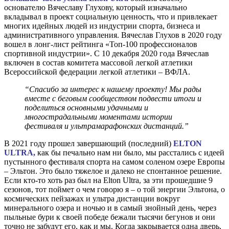
основателю Вячеславу Глухову, который изначально
вкладывал в проект социальную ценность, что и привлекает
многих идейных людей из индустрии спорта, бизнеса и
административного управления. Вячеслав Глухов в 2020 году
вошел в лонг-лист рейтинга «Топ-100 профессионалов
спортивной индустрии». С 10 декабря 2020 года Вячеслав
включен в состав комитета массовой легкой атлетики
Всероссийской федерации легкой атлетики – ВФЛА.
“Cпасибо за интерес к нашему проекту! Мы рады
вместе с беговым сообществом подвести итоги и
поделиться основными удачными и
многострадальными моментами истории
фестиваля и ультрамарафонских дистанций.”
В 2021 году прошел завершающий (последний)
ELTON
ULTRA,
как бы печально нам ни было, мы расстались с идеей
пустынного фестиваля спорта на самом соленом озере Европы
– Эльтон. Это было тяжелое и далеко не спонтанное решение.
Если кто-то хоть раз был на Elton Ultra, за эти прошедшие 9
сезонов, тот поймет о чем говорю я – о той энергии Эльтона, о
космических пейзажах и ультра дистанции вокруг
минерального озера и ночью и в самый знойный день, через
пыльные бури к своей победе бежали тысячи бегунов и они
точно не забудут его, как и мы. Когда закрывается одна дверь,