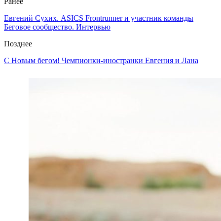
Ранее
Евгений Сухих. ASICS Frontrunner и участник команды
Беговое сообщество. Интервью
Позднее
С Новым бегом! Чемпионки-иностранки Евгения и Лана