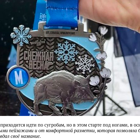
о приходится идти по сугробам, но в этом старте под ногами, в 
ными пейзажами и от комфортной разметки, которая позволяла 
дал своё название.