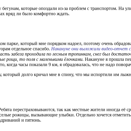
бегунам, которые опоздали из-за проблем с транспортом. На ули
рах вряд ли было комфортно ждать.
ом парке, который мне порядком надоел, поэтому очень обрадо
аторам отдельное спасибо.
Накануне они выложили видео-отчет с
асть забега проходила по лесным тропинкам, снег был достат
ые рощи, то поля с маленькими ёлочками.
Накануне я прошла пеш
о, когда часы показали 9 км, я обрадовалась, что не надо повор
 который долго кричал мне в спину, что мы испортили им лыжну
. Ребята перестраховываются, так как местные жители иногда её 
еселые рожицы, вызывающие улыбки. Отдельно хочется отметить 
адриваний и пятюнь.