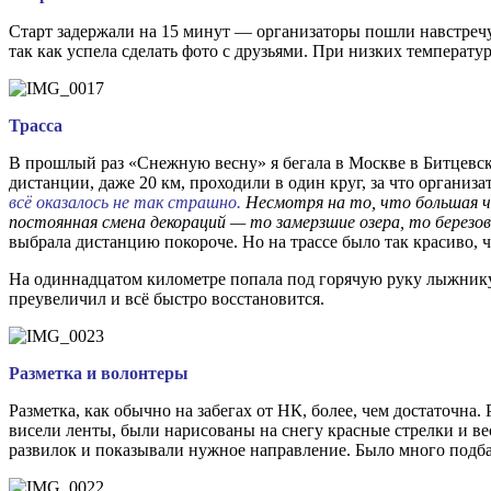
Старт задержали на 15 минут — организаторы пошли навстречу 
так как успела сделать фото с друзьями. При низких температу
Трасса
В прошлый раз «Снежную весну» я бегала в Москве в Битцевск
дистанции, даже 20 км, проходили в один круг, за что организ
всё оказалось не так страшно.
Несмотря на то, что большая ч
постоянная смена декораций — то замерзшие озера, то березов
выбрала дистанцию покороче. Но на трассе было так красиво, чт
На одиннадцатом километре попала под горячую руку лыжнику,
преувеличил и всё быстро восстановится.
Разметка и волонтеры
Разметка, как обычно на забегах от НК, более, чем достаточна
висели ленты, были нарисованы на снегу красные стрелки и в
развилок и показывали нужное направление. Было много подб