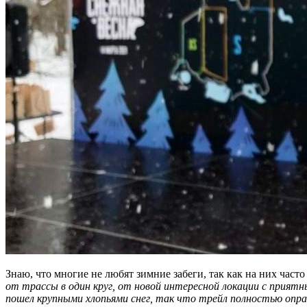
Знаю, что многие не любят зимние забеги, так как на них част
от трассы в один круг, от новой интересной локации с прият
пошел крупными хлопьями снег, так что трейл полностью оправ