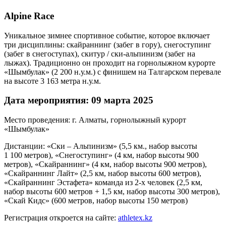
Alpine Race
Уникальное зимнее спортивное событие, которое включает
три дисциплины: скайраннинг (забег в гору), снегоступинг
(забег в снегоступах), скитур / ски-альпинизм (забег на
лыжах). Традиционно он проходит на горнолыжном курорте
«Шымбулак» (2 200 н.у.м.) с финишем на Талгарском перевале
на высоте 3 163 метра н.у.м.
Дата мероприятия: 09 марта 2025
Место проведения: г. Алматы, горнолыжный курорт
«Шымбулак»
Дистанции: «Ски – Альпинизм» (5,5 км., набор высоты
1 100 метров), «Снегоступинг» (4 км, набор высоты 900
метров), «Скайраннинг» (4 км, набор высоты 900 метров),
«Скайраннинг Лайт» (2,5 км, набор высоты 600 метров),
«Скайраннинг Эстафета» команда из 2-х человек (2,5 км,
набор высоты 600 метров + 1,5 км, набор высоты 300 метров),
«Скай Кидс» (600 метров, набор высоты 150 метров)
Регистрация откроется на сайте:
athletex.kz