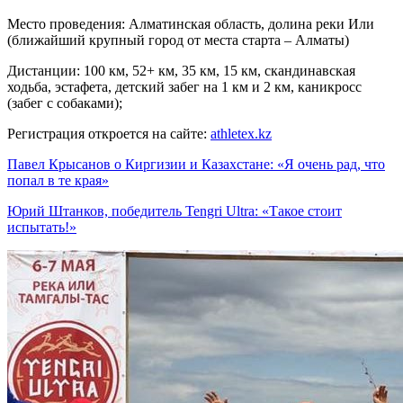
Место проведения: Алматинская область, долина реки Или
(ближайший крупный город от места старта – Алматы)
Дистанции: 100 км, 52+ км, 35 км, 15 км, скандинавская
ходьба, эстафета, детский забег на 1 км и 2 км, каникросс
(забег с собаками);
Регистрация откроется на сайте:
athletex.kz
Павел Крысанов о Киргизии и Казахстане: «Я очень рад, что
попал в те края»
Юрий Штанков, победитель Tengri Ultra: «Такое стоит
испытать!»