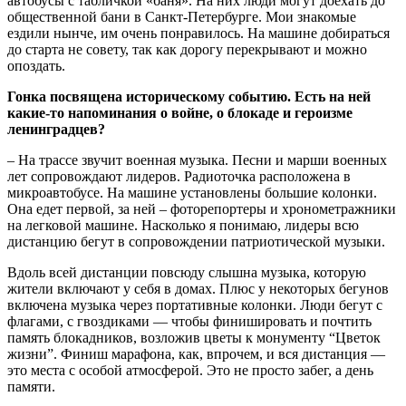
автобусы с табличкой «баня». На них люди могут доехать до
общественной бани в Санкт-Петербурге. Мои знакомые
ездили нынче, им очень понравилось. На машине добираться
до старта не совету, так как дорогу перекрывают и можно
опоздать.
Гонка посвящена историческому событию. Есть на ней
какие-то напоминания о войне, о блокаде и героизме
ленинградцев?
– На трассе звучит военная музыка. Песни и марши военных
лет сопровождают лидеров. Радиоточка расположена в
микроавтобусе. На машине установлены большие колонки.
Она едет первой, за ней – фоторепортеры и хронометражники
на легковой машине. Насколько я понимаю, лидеры всю
дистанцию бегут в сопровождении патриотической музыки.
Вдоль всей дистанции повсюду слышна музыка, которую
жители включают у себя в домах. Плюс у некоторых бегунов
включена музыка через портативные колонки. Люди бегут с
флагами, с гвоздиками — чтобы финишировать и почтить
память блокадников, возложив цветы к монументу “Цветок
жизни”. Финиш марафона, как, впрочем, и вся дистанция —
это места с особой атмосферой. Это не просто забег, а день
памяти.