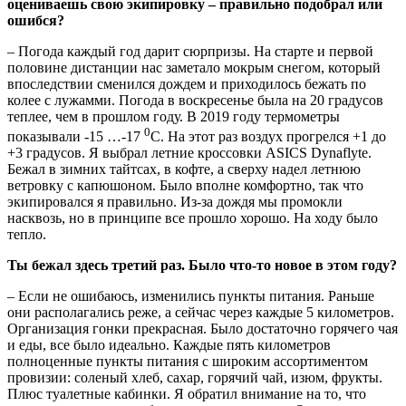
оцениваешь свою экипировку – правильно подобрал или
ошибся?
– Погода каждый год дарит сюрпризы. На старте и первой
половине дистанции нас заметало мокрым снегом, который
впоследствии сменился дождем и приходилось бежать по
колее с лужамми. Погода в воскресенье была на 20 градусов
теплее, чем в прошлом году. В 2019 году термометры
0
показывали -15 …-17
С. На этот раз воздух прогрелся +1 до
+3 градусов. Я выбрал летние кроссовки ASICS Dynaflyte.
Бежал в зимних тайтсах, в кофте, а сверху надел летнюю
ветровку с капюшоном. Было вполне комфортно, так что
экипировался я правильно. Из-за дождя мы промокли
насквозь, но в принципе все прошло хорошо. На ходу было
тепло.
Ты бежал здесь третий раз. Было что-то новое в этом году?
– Если не ошибаюсь, изменились пункты питания. Раньше
они располагались реже, а сейчас через каждые 5 километров.
Организация гонки прекрасная. Было достаточно горячего чая
и еды, все было идеально. Каждые пять километров
полноценные пункты питания с широким ассортиментом
провизии: соленый хлеб, сахар, горячий чай, изюм, фрукты.
Плюс туалетные кабинки. Я обратил внимание на то, что