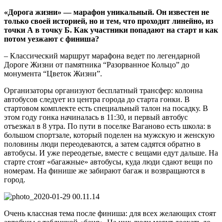
«Дорога жизни» — марафон уникальный. Он известен не
только своей историей, но и тем, что проходит линейно, из
точки А в точку Б. Как участники попадают на старт и как
потом уезжают с финиша?
–
Классический маршрут марафона ведет по легендарной
Дороге Жизни от памятника “Разорванное Кольцо” до
монумента “Цветок Жизни”.
Организаторы организуют бесплатный трансфер: колонна
автобусов следует из центра города до старта гонки. В
стартовом комплекте есть специальный талон на посадку. В
этом году гонка начиналась в 11:30, и первый автобус
отъезжал в 8 утра. По пути в поселке Ваганово есть школа: в
большом спортзале, который поделен на мужскую и женскую
половины люди переодеваются, а затем садятся обратно в
автобусы. И уже переодетые, вместе с вещами едут дальше. На
старте стоят «багажные» автобусы, куда люди сдают вещи по
номерам. На финише же забирают багаж и возвращаются в
город.
Очень классная тема после финиша: для всех желающих стоят