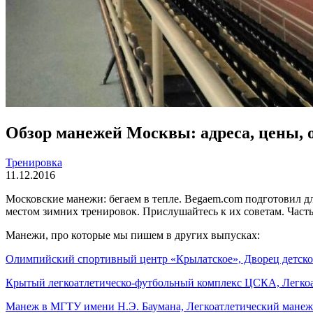
Обзор манежей Москвы: адреса, цены, 
Тренировка
11.12.2016
Московские манежи: бегаем в тепле. Begaem.com подготовил дл
местом зимних тренировок. Прислушайтесь к их советам. Часть
Манежи, про которые мы пишем в других выпусках:
О
лимпийский спортивный центр «Крылатское», Дворец детско
Крытый легкоатлетическо-футбольный комплекс ЦСКА, Легко
Манеж в МГТУ имени Н.Э. Баумана, Легкоатлетический манеж