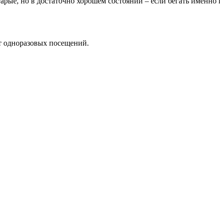
тарые, но в достаточно хорошем состоянии – если бегать именно 
т одноразовых посещений.