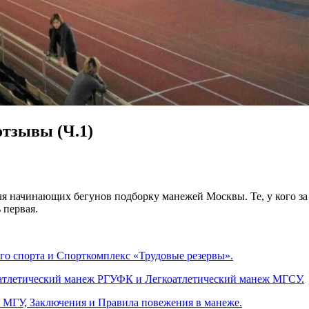
отзывы (Ч.1)
я начинающих бегунов подборку манежей Москвы. Те, у кого за 
 первая.
го спорта и Спорткомплекс «Трудовые резервы».
атлетический манеж РГУФК и Легкоатлетический манеж МГСУ.
 МГУ, Заключения и Правила повежения в манеже.