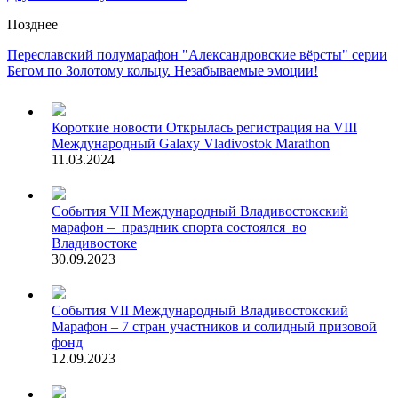
Позднее
Переславский полумарафон "Александровские вёрсты" серии
Бегом по Золотому кольцу. Незабываемые эмоции!
Короткие новости
Открылась регистрация на VIII
Международный Galaxy Vladivostok Marathon
11.03.2024
События
VII Международный Владивостокский
марафон – праздник спорта состоялся во
Владивостоке
30.09.2023
События
VII Международный Владивостокский
Марафон – 7 стран участников и солидный призовой
фонд
12.09.2023