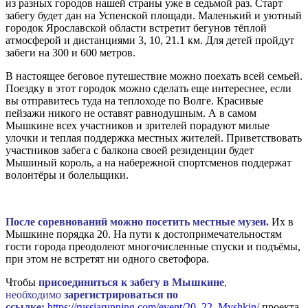
из разных городов нашей страны уже в седьмой раз. Старт
забегу будет дан на Успенской площади. Маленький и уютный
городок Ярославской области встретит бегунов тёплой
атмосферой и дистанциями 3, 10, 21.1 км. Для детей пройдут
забеги на 300 и 600 метров.
В настоящее беговое путешествие можно поехать всей семьей.
Поездку в этот городок можно сделать еще интереснее, если
вы отправитесь туда на теплоходе по Волге. Красивые
пейзажи никого не оставят равнодушным. А в самом
Мышкине всех участников и зрителей порадуют милые
улочки и теплая поддержка местных жителей. Приветствовать
участников забега с балкона своей резиденции будет
Мышиный король, а на набережной спортсменов поддержат
волонтёры и болельщики.
После соревнований можно посетить местные музеи.
Их в
Мышкине порядка 20. На пути к достопримечательностям
гости города преодолеют многочисленные спуски и подъёмы,
при этом не встретят ни одного светофора.
Чтобы
присоединиться к забегу в Мышкине
,
необходимо
зарегистрироваться по
ссылке:
https://russiarunning.com/event/20_22_Myshkin/
проекта