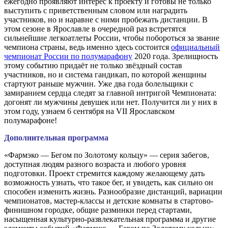
ежегодно проявляют интерес к проекту и готовы не только
выступить с приветственным словом или наградить
участников, но и наравне с ними пробежать дистанции. В
этом сезоне в Ярославле в очередной раз встретятся
сильнейшие легкоатлеты России, чтобы побороться за звание
чемпиона страны, ведь именно здесь состоится
официальный
чемпионат России по полумарафону
2020 года. Зрелищность
этому событию придаёт не только звёздный состав
участников, но и система гандикап, по которой женщины
стартуют раньше мужчин. Уже два года болельщики с
замиранием сердца следят за главной интригой Чемпионата:
догонят ли мужчины девушек или нет. Получится ли у них в
этом году, узнаем 6 сентября на VII Ярославском
полумарафоне!
Дополнительная программа
«Фармэко — Бегом по Золотому кольцу» — серия забегов,
доступная людям разного возраста и любого уровня
подготовки. Проект стремится каждому желающему дать
возможность узнать, что такое бег, и увидеть, как сильно он
способен изменить жизнь. Разнообразие дистанций, вариации
чемпионатов, мастер-классы и детские комнаты в стартово-
финишном городке, общие разминки перед стартами,
насыщенная культурно-развлекательная программа и другие