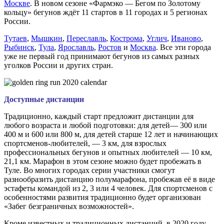
Москве
. В новом сезоне «Фармэко — Бегом по Золотому
кольцу» бегунов ждёт 11 стартов в 11 городах и 5 регионах
России.
Тутаев
,
Мышкин
,
Переславль
,
Кострома
,
Углич
,
Иваново
,
Рыбинск
,
Тула
,
Ярославль
,
Ростов
и
Москва
. Все эти города
уже не первый год принимают бегунов из самых разных
уголков России и других стран.
Доступные дистанции
Традиционно, каждый старт предложит дистанции для
любого возраста и любой подготовки: для детей— 300 или
400 м и 600 или 800 м, для детей старше 12 лет и начинающих
спортсменов-любителей, — 3 км, для взрослых
профессиональных бегунов и опытных любителей — 10 км,
21,1 км. Марафон в этом сезоне можно будет пробежать в
Туле. Во многих городах серии участники смогут
разнообразить дистанцию полумарафона, пробежав её в виде
эстафеты командой из 2, 3 или 4 человек. Для спортсменов с
особенностями развития традиционно будет организован
«Забег безграничных возможностей».
Кроме известных и традиционных дистанций, в 2020 году,