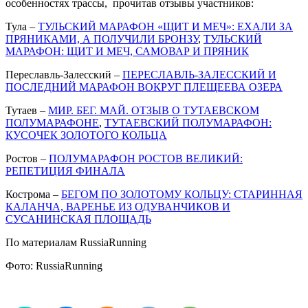
особенностях трассы, прочитав отзывы участников:
Тула –
ТУЛЬСКИЙ МАРАФОН «ЩИТ И МЕЧ»: ЕХАЛИ ЗА
ПРЯНИКАМИ, А ПОЛУЧИЛИ БРОНЗУ
,
ТУЛЬСКИЙ
МАРАФОН: ЩИТ И МЕЧ, САМОВАР И ПРЯНИК
Переславль-Залесский –
ПЕРЕСЛАВЛЬ-ЗАЛЕССКИЙ И
ПОСЛЕДНИЙ МАРАФОН ВОКРУГ ПЛЕЩЕЕВА ОЗЕРА
Тутаев –
МИР. БЕГ. МАЙ. ОТЗЫВ О ТУТАЕВСКОМ
ПОЛУМАРАФОНЕ
,
ТУТАЕВСКИЙ ПОЛУМАРАФОН:
КУСОЧЕК ЗОЛОТОГО КОЛЬЦА
Ростов –
ПОЛУМАРАФОН РОСТОВ ВЕЛИКИЙ:
РЕПЕТИЦИЯ ФИНАЛА
Кострома –
БЕГОМ ПО ЗОЛОТОМУ КОЛЬЦУ: СТАРИННАЯ
КАЛАНЧА, ВАРЕНЬЕ ИЗ ОДУВАНЧИКОВ И
СУСАНИНСКАЯ ПЛОЩАДЬ
По материалам RussiaRunning
Фото: RussiaRunning