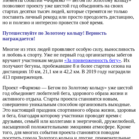
элементы событий «Фармэко — Бегом по Золотому кольцу»
позволяют проекту уже шестой год объединять на своих
стартах десятки тысяч людей, которые стремятся не только
поставить личный рекорд или просто преодолеть дистанцию,
но и полезно и интересно провести своё время.
Путешествуйте по Золотому кольцу! Верность
награждается!
Многие из этих людей проявляют особую силу, выносливость
и любовь к спорту. Уже не первый год организаторы забегов
вручают участникам медали
«За приверженность бегу»
. Их
получают бегуны, пробежавшие 8 и более стартов сезона на
дистанциях 10 км, 21,1 км и 42,2 км. В 2019 году наградили
413 приверженцев.
Проект «Фармэко — Бегом по Золотому кольцу» уже шестой
год объединяет любителей бега, здорового образа жизни и
активного отдыха. Старты проекта становятся новым,
совершенно уникальным способом организовать выходные.
Это настоящий праздник спортивного образа жизни, здоровья
и бега, благодаря которому участники проводят время с
друзьями, семьёй или коллегами в энергичной, дружелюбной,
насыщенной положительными эмоциями атмосфере. Кроме
того, для многих события проекта становятся поводом
посетить города Золотого кольца и другие, примечательные